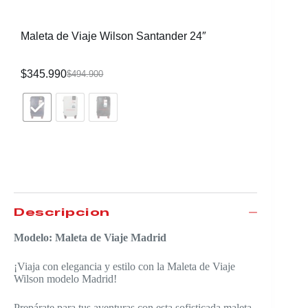
Maleta de Viaje Wilson Santander 24″
Maleta d
$
345.990
$
330.99
$
494.900
Descripción
Modelo: Maleta de Viaje Madrid
¡Viaja con elegancia y estilo con la Maleta de Viaje
Wilson modelo Madrid!
Prepárate para tus aventuras con esta sofisticada maleta