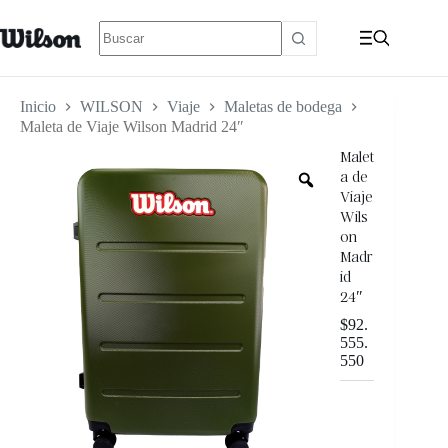
Inicio
WILSON
Viaje
Maletas de bodega
Maleta de Viaje Wilson Madrid 24″
Malet
a de
Viaje
Wils
on
Madr
id
24″
$
92.
555.
550