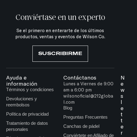
Conviértase en un experto
Se el primero en enterarte de los últimos
productos, ventas y eventos de Wilson Co.
SUSCRIBIRME
Ayuda e
Contáctanos
N
información
e
Lunes a Viernes de 9:00
w
Términos y condiciones
am a 6:00 pm
s
wilsonoficial@212globa
Devoluciones y
l
l.com
reembolsos
e
Blog
t
Política de privacidad
Preguntas Frecuentes
t
Tratamiento de datos
e
Canchas de pádel
personales
r
Conviértete en Afiliado de