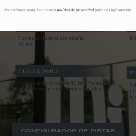
No enviamos spam, Lea nuestra
política de privacidad
para mas información.
POSTES DE ILUMINACIÓN
PL
Postes exclusivos con diseño
Di
Wilson.
PILAR DEL CORNER
ES
Poste exclusivo de 40x40mm. Menos acero,
Fa
mismo rendimiento, mayor visibilidad.
pr
la 
CONFIGURADOR DE PISTAS