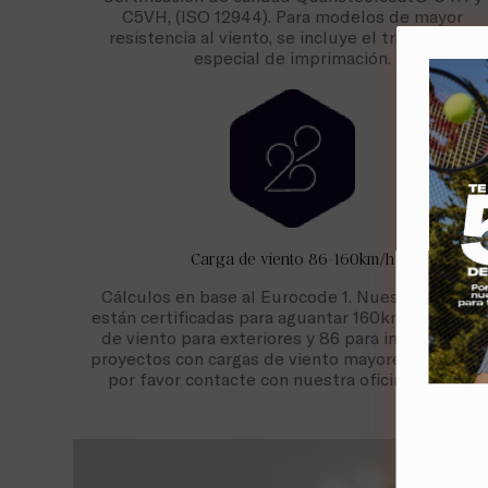
C5VH, (ISO 12944). Para modelos de mayor
resistencia al viento, se incluye el tratamiento
especial de imprimación.
Carga de viento 86-160km/h
Cálculos en base al Eurocode 1. Nuestras pistas
están certificadas para aguantar 160km/h de carg
de viento para exteriores y 86 para interior. Para
proyectos con cargas de viento mayores a 86km/h
por favor contacte con nuestra oficina técnica.