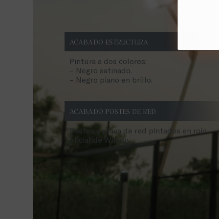
ACABADO ESTRUCTURA
Pintura a dos colores:
– Negro satinado.
– Negro piano en brillo.
ACABADO POSTES DE RED
Postes y placa de red pintados en rojo
oficial de Wilson.