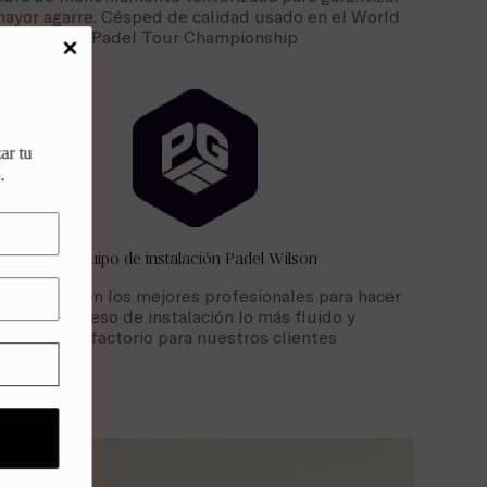
ayor agarre. Césped de calidad usado en el World
Padel Tour Championship
zar tu
.
Equipo de instalación Padel Wilson
ontamos con los mejores profesionales para hacer
el proceso de instalación lo más fluido y
satisfactorio para nuestros clientes