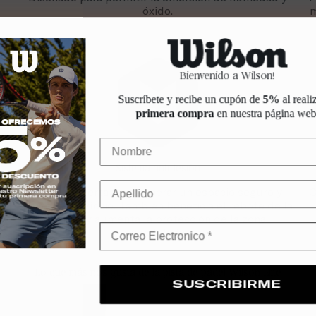
óxido.
m
Bienvenido a Wilson!
Suscríbete y recibe un cupón de
5%
al reali
primera compra
en nuestra página web
Sistema anti-lesión
Malla cubierta para generar un espacio seguro y
C
a
proteger el vídrio. También beneficia el rebote de la
pelota y aumenta la protección de la zona
,
acristalada.
Lo que más nos gusta de la pista de pádel Wilson Elite