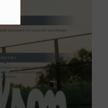
ACA DE RED
seño exclusivo en conjunto con Wilson
TRUCTURA
bricado con acero galvanizado,
ovee protección extra contra
corrosión.