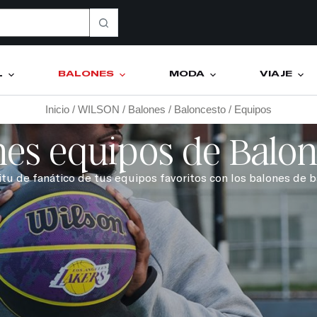
L
BALONES
MODA
VIAJE
Inicio
/
WILSON
/
Balones
/
Baloncesto
/ Equipos
nes equipos de Balon
tu de fanático de tus equipos favoritos con los balones de 