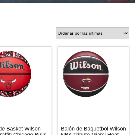
de Basket Wilson
Balón de Baquetbol Wilson
affiti Chicago Bulls
NBA Tribute Miami Heat