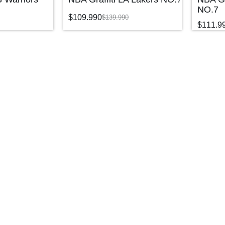
NO.7
$
109.990
$
139.990
$
111.9