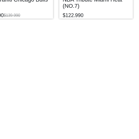
(NO.7)
90
$
122.990
$
139.990