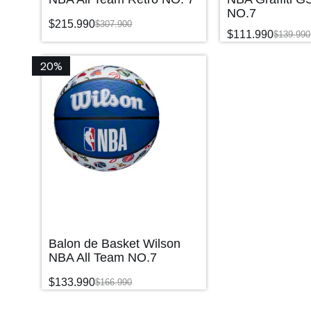
NO.7
$
215.990
$
307.900
$
111.990
$
139.990
20%
Balon de Basket Wilson
NBA All Team NO.7
$
133.990
$
166.990