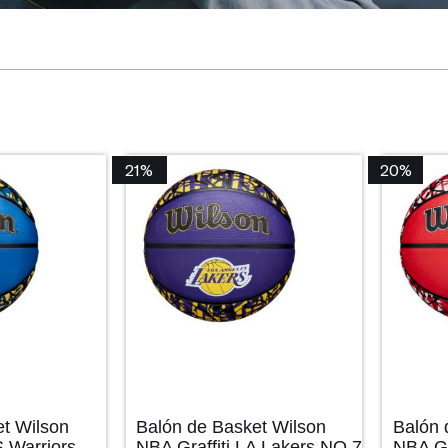
21%
20%
et Wilson
Balón de Basket Wilson
Balón 
S Warriors
NBA Graffiti LA Lakers NO.7
NBA Gr