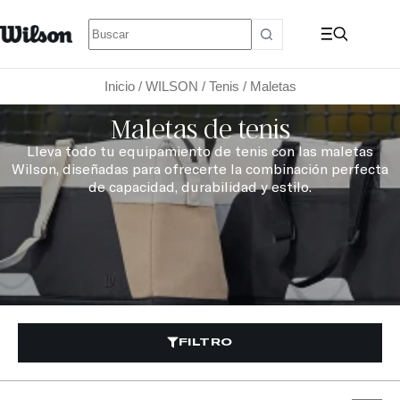
Inicio
/
WILSON
/
Tenis
/ Maletas
Maletas de tenis
Lleva todo tu equipamiento de tenis con las maletas
Wilson, diseñadas para ofrecerte la combinación perfecta
de capacidad, durabilidad y estilo.
FILTRO