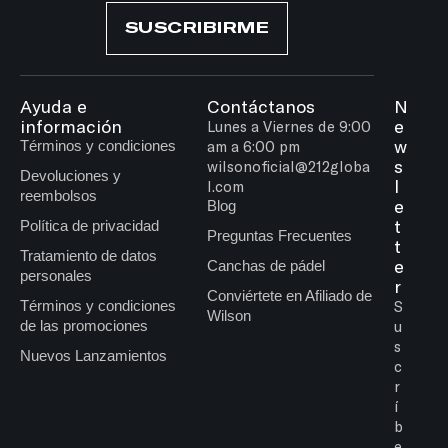
SUSCRIBIRME
Ayuda e
Contáctanos
N
información
e
Lunes a Viernes de 9:00
w
Términos y condiciones
am a 6:00 pm
s
wilsonoficial@212globa
Devoluciones y
l
l.com
reembolsos
e
Blog
t
Política de privacidad
Preguntas Frecuentes
t
Tratamiento de datos
e
Canchas de pádel
personales
r
Conviértete en Afiliado de
Términos y condiciones
S
Wilson
de las promociones
u
s
Nuevos Lanzamientos
c
r
í
b
e