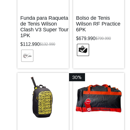
Funda para Raqueta
Bolso de Tenis
de Tenis Wilson
Wilson RF Practice
Clash V3 Super Tour
6PK
1PK
$
679.990
$
799.990
$
112.990
$
132.990
30%