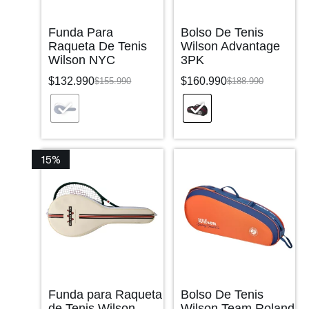
Funda Para
Bolso De Tenis
Raqueta De Tenis
Wilson Advantage
Wilson NYC
3PK
$
132.990
$
160.990
$
155.990
$
188.990
15%
Funda para Raqueta
Bolso De Tenis
de Tenis Wilson
Wilson Team Roland