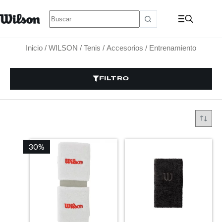
Inicio
/
WILSON
/
Tenis
/
Accesorios
/ Entrenamiento
FILTRO
30%