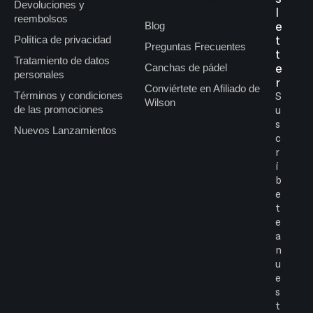
Devoluciones y
l
l.com
reembolsos
e
Blog
t
Política de privacidad
Preguntas Frecuentes
t
Tratamiento de datos
e
Canchas de pádel
personales
r
Conviértete en Afiliado de
Términos y condiciones
S
Wilson
de las promociones
u
s
Nuevos Lanzamientos
c
r
í
b
e
t
e
a
n
u
e
s
t