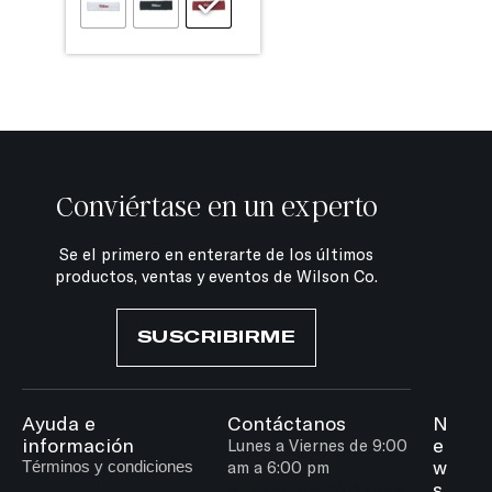
Conviértase en un experto
Se el primero en enterarte de los últimos
productos, ventas y eventos de Wilson Co.
SUSCRIBIRME
Ayuda e
Contáctanos
N
información
e
Lunes a Viernes de 9:00
w
Términos y condiciones
am a 6:00 pm
s
wilsonoficial@212globa