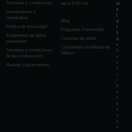
w
Términos y condiciones
am a 6:00 pm
s
wilsonoficial@212globa
Devoluciones y
l
l.com
reembolsos
e
Blog
t
Política de privacidad
Preguntas Frecuentes
t
Tratamiento de datos
e
Canchas de pádel
personales
r
Conviértete en Afiliado de
Términos y condiciones
S
Wilson
de las promociones
u
s
Nuevos Lanzamientos
c
r
í
b
e
t
e
a
n
u
e