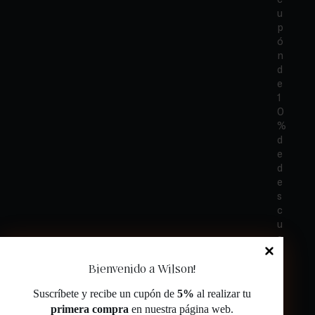
u
p
ó
n
d
e
1
0
%
d
e
d
e
s
c
u
e
n
t
Bienvenido a Wilson!
o
Suscríbete y recibe un cupón de
5%
al realizar tu
e
n
primera compra
en nuestra página web.