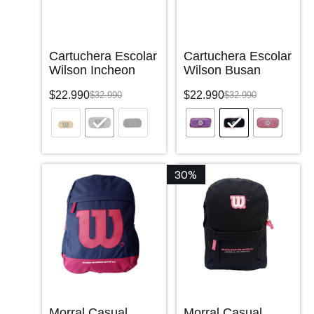
Cartuchera Escolar
Cartuchera Escolar
Wilson Incheon
Wilson Busan
$
22.990
$
22.990
$
32.990
$
32.990
30%
Morral Casual
Morral Casual