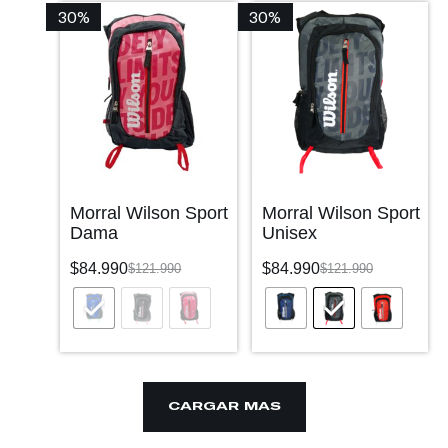
30%
30%
Morral Wilson Sport
Morral Wilson Sport
Dama
Unisex
$
84.990
$
84.990
$
121.990
$
121.990
CARGAR MÁS