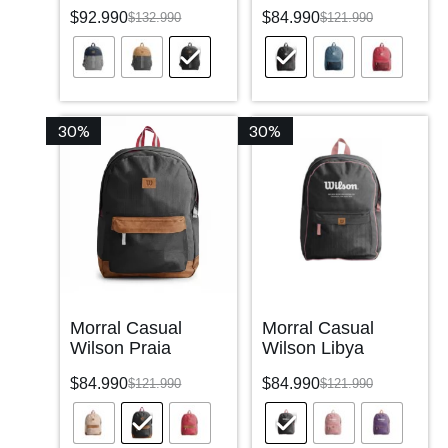
$
92.990
$
84.990
$
132.990
$
121.990
30%
30%
Morral Casual
Morral Casual
Wilson Praia
Wilson Libya
$
84.990
$
84.990
$
121.990
$
121.990