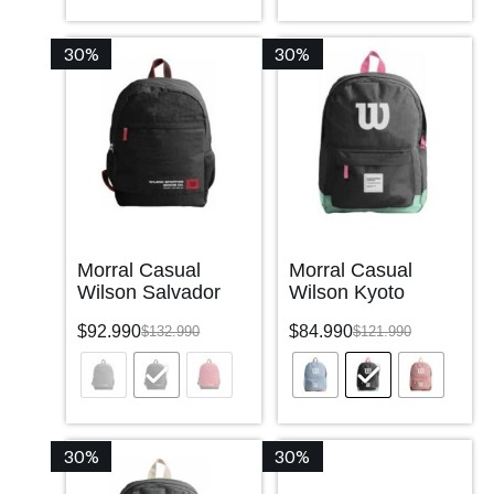
30%
30%
Morral Casual
Morral Casual
Wilson Salvador
Wilson Kyoto
$
92.990
$
84.990
$
132.990
$
121.990
30%
30%