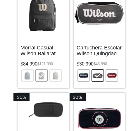
Morral Casual
Cartuchera Escolar
Wilson Ballarat
Wilson Quingdao
$
84.990
$
30.990
$
121.990
$
43.990
30%
30%