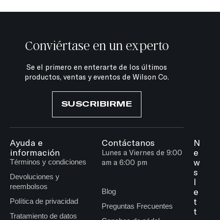
Conviértase en un experto
Se el primero en enterarte de los últimos
productos, ventas y eventos de Wilson Co.
SUSCRIBIRME
Ayuda e
Contáctanos
N
información
e
Lunes a Viernes de 9:00
w
Términos y condiciones
am a 6:00 pm
s
wilsonoficial@212globa
Devoluciones y
l
l.com
reembolsos
e
Blog
t
Política de privacidad
Preguntas Frecuentes
t
Tratamiento de datos