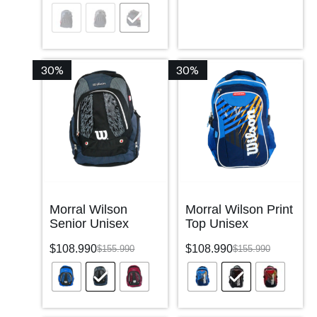
30%
30%
Morral Wilson
Morral Wilson Print
Senior Unisex
Top Unisex
$
108.990
$
108.990
$
155.990
$
155.990