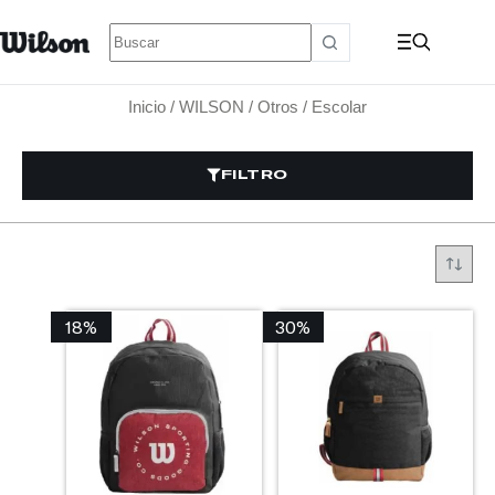
Inicio
/
WILSON
/
Otros
/ Escolar
FILTRO
18%
30%