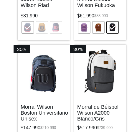
Wilson Riad
Wilson Fukuoka
$
81.990
$
61.990
$
88.990
30%
30%
Morral Wilson
Morral de Béisbol
Boston Universitario
Wilson A2000
Unisex
Blanco/Gris
$
147.990
$
517.990
$
210.990
$
739.990