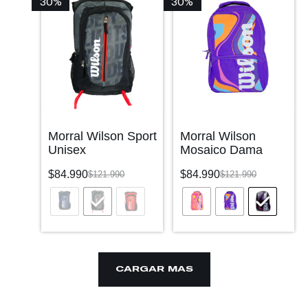
30%
30%
Morral Wilson Sport
Morral Wilson
Unisex
Mosaico Dama
$
84.990
$
84.990
$
121.990
$
121.990
CARGAR MÁS