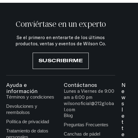
Conviértase en un experto
Se el primero en enterarte de los últimos
productos, ventas y eventos de Wilson Co.
SUSCRIBIRME
Ayuda e
Contáctanos
N
información
e
Lunes a Viernes de 9:00
w
Términos y condiciones
am a 6:00 pm
s
wilsonoficial@212globa
Devoluciones y
l
l.com
reembolsos
e
Blog
t
Política de privacidad
Preguntas Frecuentes
t
Tratamiento de datos
e
Canchas de pádel
personales