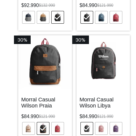
$
92.990
$
84.990
$
132.990
$
121.990
30%
30%
Morral Casual
Morral Casual
Wilson Praia
Wilson Libya
$
84.990
$
84.990
$
121.990
$
121.990