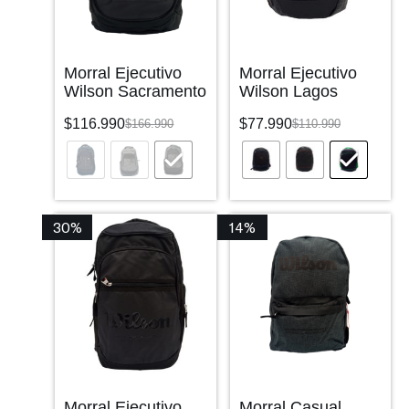
Morral Ejecutivo
Morral Ejecutivo
Wilson Sacramento
Wilson Lagos
$
116.990
$
77.990
$
166.990
$
110.990
30%
14%
Morral Ejecutivo
Morral Casual