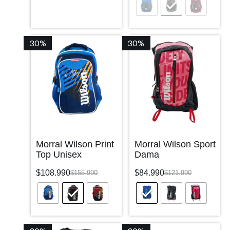
30%
30%
Morral Wilson Print
Morral Wilson Sport
Top Unisex
Dama
$
108.990
$
84.990
$
155.990
$
121.990