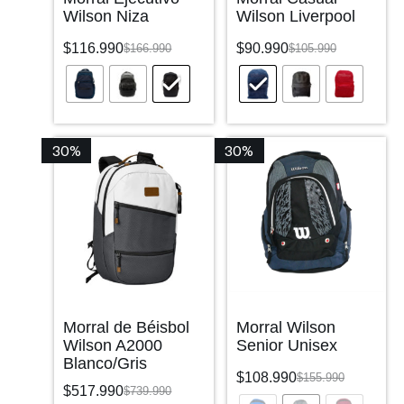
Wilson Niza
Wilson Liverpool
$
116.990
$
90.990
$
166.990
$
105.990
30%
30%
Morral de Béisbol
Morral Wilson
Wilson A2000
Senior Unisex
Blanco/Gris
$
108.990
$
155.990
$
517.990
$
739.990