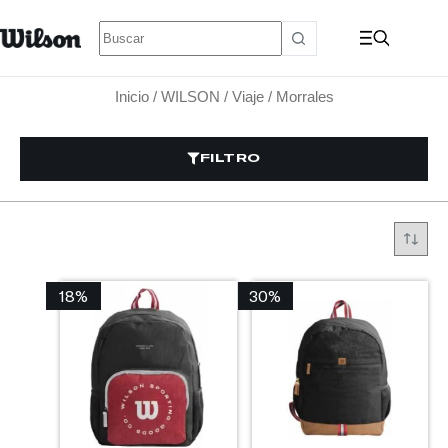
Inicio
/
WILSON
/
Viaje
/ Morrales
FILTRO
18%
30%