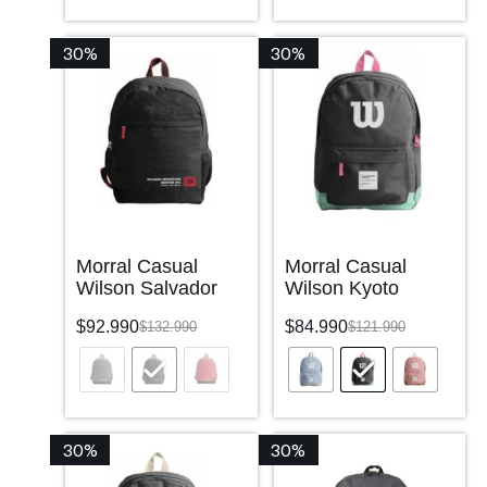
30%
30%
Morral Casual
Morral Casual
Wilson Salvador
Wilson Kyoto
$
92.990
$
84.990
$
132.990
$
121.990
30%
30%