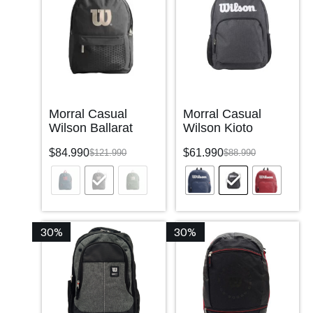
Morral Casual
Morral Casual
Wilson Ballarat
Wilson Kioto
$
84.990
$
61.990
$
121.990
$
88.990
30%
30%