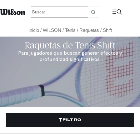
Inicio
/
WILSON
/
Tenis
/
Raquetas
/ Shift
Raquetas de Tenis Shift
Para jugadores que buscan generar efectos y
profundidad significativos.
FILTRO