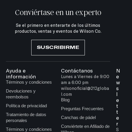
Conviértase en un experto
Se el primero en enterarte de los últimos
productos, ventas y eventos de Wilson Co.
SUSCRIBIRME
Ayuda e
Contáctanos
N
información
e
Lunes a Viernes de 9:00
w
Términos y condiciones
am a 6:00 pm
s
wilsonoficial@212globa
Devoluciones y
l
l.com
reembolsos
e
Blog
t
Política de privacidad
Preguntas Frecuentes
t
Tratamiento de datos
e
Canchas de pádel
personales
r
Conviértete en Afiliado de
Términos y condiciones
S