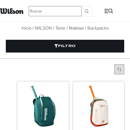
Inicio
/
WILSON
/
Tenis
/
Maletas
/ Backpacks
FILTRO