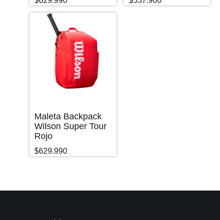
$
629.990
$
537.900
Maleta Backpack
Wilson Super Tour
Rojo
$
629.990