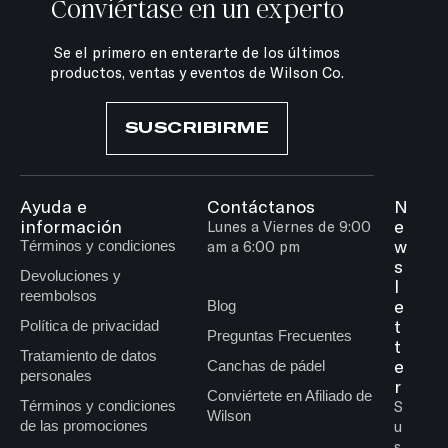
Conviértase en un experto
Se el primero en enterarte de los últimos
productos, ventas y eventos de Wilson Co.
SUSCRIBIRME
Ayuda e
Contáctanos
N
información
e
Lunes a Viernes de 9:00
w
Términos y condiciones
am a 6:00 pm
s
wilsonoficial@212globa
Devoluciones y
l
l.com
reembolsos
e
Blog
t
Política de privacidad
Preguntas Frecuentes
t
Tratamiento de datos
e
Canchas de pádel
personales
r
Conviértete en Afiliado de
Términos y condiciones
S
Wilson
de las promociones
u
s