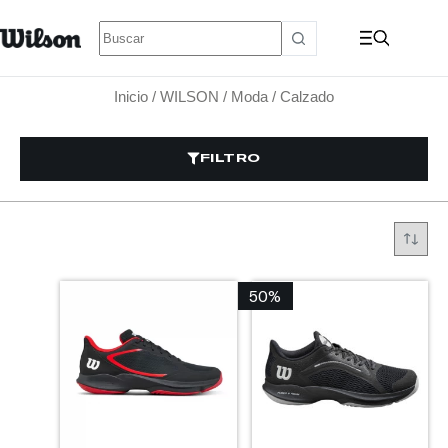
Inicio
/
WILSON
/
Moda
/ Calzado
FILTRO
50%