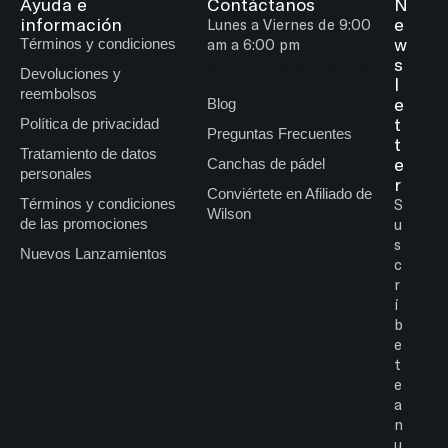
Ayuda e
Contáctanos
N
información
e
Lunes a Viernes de 9:00
w
Términos y condiciones
am a 6:00 pm
s
wilsonoficial@212globa
Devoluciones y
l
l.com
reembolsos
e
Blog
t
Política de privacidad
Preguntas Frecuentes
t
Tratamiento de datos
e
Canchas de pádel
personales
r
Conviértete en Afiliado de
Términos y condiciones
S
Wilson
de las promociones
u
s
Nuevos Lanzamientos
c
r
í
b
e
t
e
a
n
u