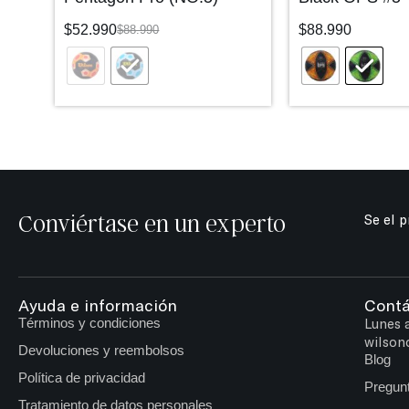
$
52.990
$
88.990
$
88.990
Conviértase en un experto
Se el 
Ayuda e información
Cont
Términos y condiciones
Lunes 
wilson
Devoluciones y reembolsos
Blog
Política de privacidad
Pregun
Tratamiento de datos personales