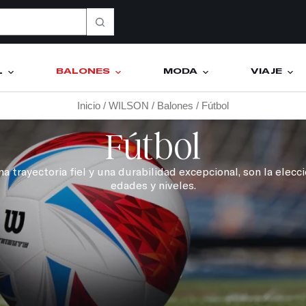
L
BALONES
MODA
VIAJE
Inicio
/
WILSON
/
Balones
/ Fútbol
Fútbol
 trayectoria fiel y una durabilidad excepcional, son la elecc
edades y niveles.