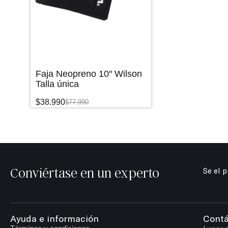
Faja Neopreno 10″ Wilson
Talla única
$
38.990
$
77.990
Conviértase en un experto
Se el 
Ayuda e información
Cont