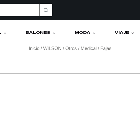
L
BALONES
MODA
VIAJE
Inicio
/
WILSON
/
Otros
/
Medical
/ Fajas