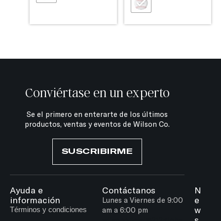
Conviértase en un experto
Se el primero en enterarte de los últimos
productos, ventas y eventos de Wilson Co.
SUSCRIBIRME
Ayuda e
Contáctanos
N
información
e
Lunes a Viernes de 9:00
w
Términos y condiciones
am a 6:00 pm
s
wilsonoficial@212globa