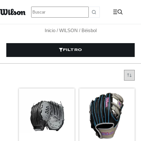
Inicio
/
WILSON
/ Béisbol
FILTRO