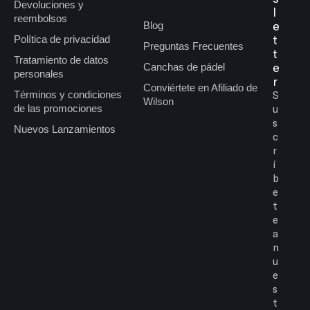
Devoluciones y
l
l.com
reembolsos
e
Blog
t
Política de privacidad
Preguntas Frecuentes
t
Tratamiento de datos
e
Canchas de pádel
personales
r
Conviértete en Afiliado de
Términos y condiciones
S
Wilson
de las promociones
u
s
Nuevos Lanzamientos
c
r
í
b
e
t
e
a
n
u
e
s
t