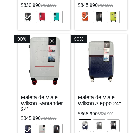
$
330.990
$
345.990
$
472.900
$
494.900
30%
30%
Maleta de Viaje
Maleta de Viaje
Wilson Santander
Wilson Aleppo 24″
24″
$
368.990
$
526.900
$
345.990
$
494.900