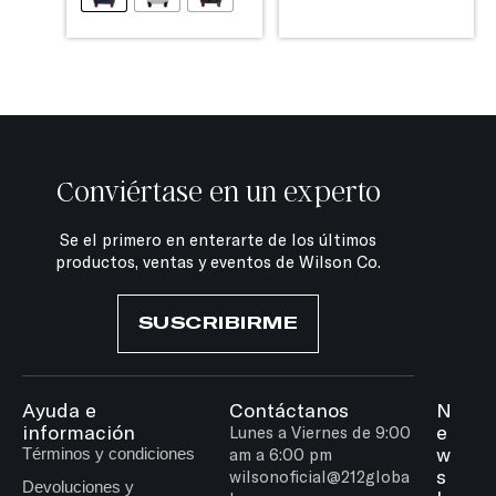
Conviértase en un experto
Se el primero en enterarte de los últimos
productos, ventas y eventos de Wilson Co.
SUSCRIBIRME
Ayuda e
Contáctanos
N
información
e
Lunes a Viernes de 9:00
w
Términos y condiciones
am a 6:00 pm
s
wilsonoficial@212globa
Devoluciones y