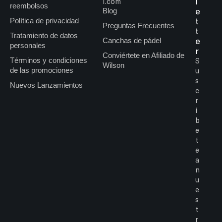
l
l.com
reembolsos
e
Blog
t
Política de privacidad
Preguntas Frecuentes
t
Tratamiento de datos
e
Canchas de pádel
personales
r
Conviértete en Afiliado de
Términos y condiciones
S
Wilson
de las promociones
u
s
Nuevos Lanzamientos
c
r
í
b
e
t
e
a
n
u
e
s
t
r