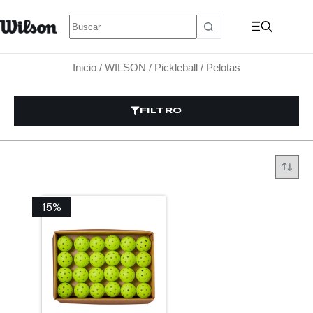
Inicio
/
WILSON
/
Pickleball
/ Pelotas
FILTRO
15%