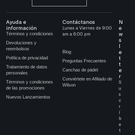
Ayuda e
Contáctanos
N
información
e
Lunes a Viernes de 9:00
w
Términos y condiciones
am a 6:00 pm
s
wilsonoficial@212globa
Devoluciones y
l
l.com
reembolsos
e
Blog
t
Política de privacidad
Preguntas Frecuentes
t
Tratamiento de datos
e
Canchas de pádel
personales
r
Conviértete en Afiliado de
Términos y condiciones
S
Wilson
de las promociones
u
s
Nuevos Lanzamientos
c
r
í
b
e
t