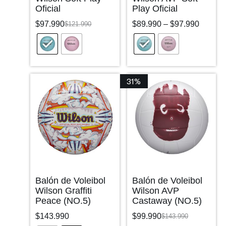
Oficial
Play Oficial
$
97.990
$
89.990
–
$
97.990
$
121.990
31%
Balón de Voleibol
Balón de Voleibol
Wilson Graffiti
Wilson AVP
Peace (NO.5)
Castaway (NO.5)
$
143.990
$
99.990
$
143.990