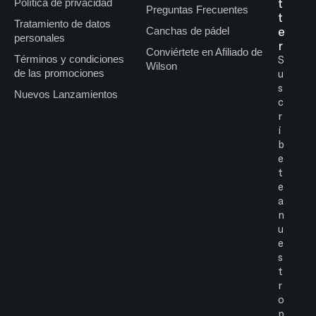
t
Política de privacidad
Preguntas Frecuentes
t
Tratamiento de datos
e
Canchas de pádel
personales
r
Conviértete en Afiliado de
Términos y condiciones
S
Wilson
de las promociones
u
s
Nuevos Lanzamientos
c
r
í
b
e
t
e
a
n
u
e
s
t
r
o
p