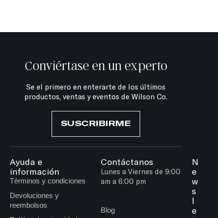
Conviértase en un experto
Se el primero en enterarte de los últimos
productos, ventas y eventos de Wilson Co.
SUSCRIBIRME
Ayuda e
Contáctanos
N
información
e
Lunes a Viernes de 9:00
w
Términos y condiciones
am a 6:00 pm
s
wilsonoficial@212globa
Devoluciones y
l
l.com
reembolsos
e
Blog