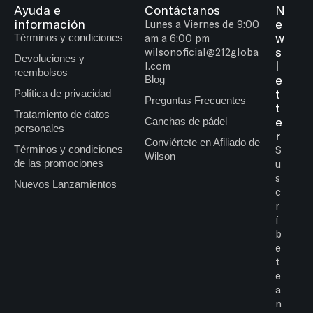
Ayuda e
Contáctanos
N
información
e
Lunes a Viernes de 9:00
w
Términos y condiciones
am a 6:00 pm
s
wilsonoficial@212globa
Devoluciones y
l
l.com
reembolsos
e
Blog
t
Política de privacidad
Preguntas Frecuentes
t
Tratamiento de datos
e
Canchas de pádel
personales
r
Conviértete en Afiliado de
Términos y condiciones
S
Wilson
de las promociones
u
s
Nuevos Lanzamientos
c
r
í
b
e
t
e
a
n