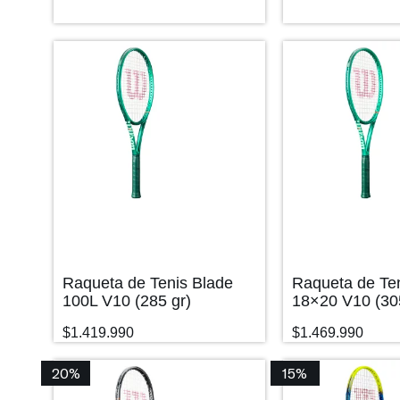
Raqueta de Tenis Blade
Raqueta de Te
100L V10 (285 gr)
18×20 V10 (30
$
1.419.990
$
1.469.990
20%
15%