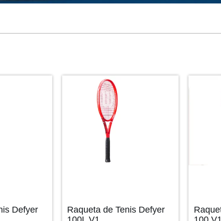
is Defyer
Raqueta de Tenis Defyer
Raquet
100L V1
100 V1