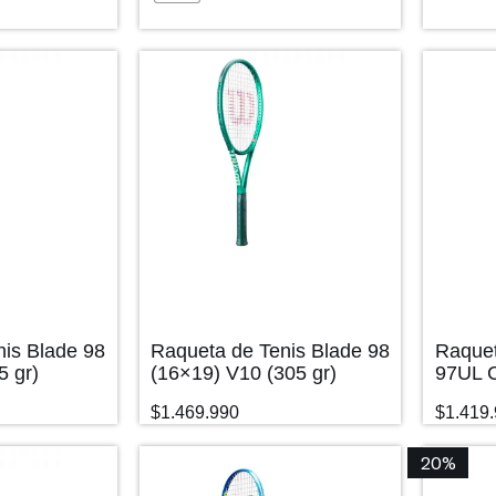
nis Blade 98
Raqueta de Tenis Blade 98
Raquet
5 gr)
(16×19) V10 (305 gr)
97UL C
$
1.469.990
$
1.419
20%