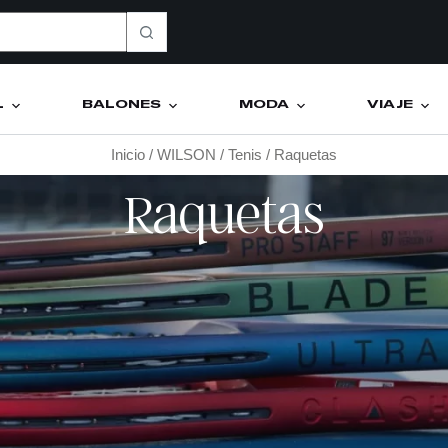
L
BALONES
MODA
VIAJE
Inicio
/
WILSON
/
Tenis
/ Raquetas
Raquetas