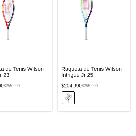
a de Tenis Wilson
Raqueta de Tenis Wilson
r 23
Intrigue Jr 25
90
$
204.990
$
255.990
$
255.990