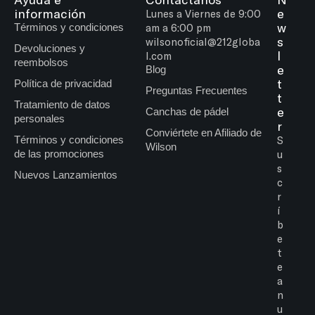
información
e
Lunes a Viernes de 9:00
w
Términos y condiciones
am a 6:00 pm
s
wilsonoficial@212globa
Devoluciones y
l
l.com
reembolsos
e
Blog
t
Política de privacidad
Preguntas Frecuentes
t
Tratamiento de datos
e
Canchas de pádel
personales
r
Conviértete en Afiliado de
Términos y condiciones
S
Wilson
de las promociones
u
s
Nuevos Lanzamientos
c
r
í
b
e
t
e
a
n
u