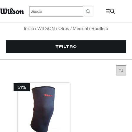
Inicio
/
WILSON
/
Otros
/
Medical
/ Rodillera
FILTRO
51%