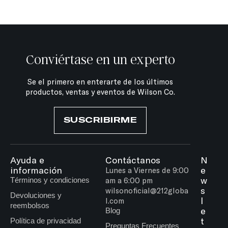
Conviértase en un experto
Se el primero en enterarte de los últimos
productos, ventas y eventos de Wilson Co.
SUSCRIBIRME
Ayuda e
Contáctanos
N
información
e
Lunes a Viernes de 9:00
w
Términos y condiciones
am a 6:00 pm
s
wilsonoficial@212globa
Devoluciones y
l
l.com
reembolsos
e
Blog
t
Política de privacidad
Preguntas Frecuentes