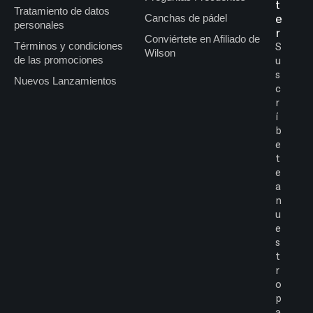
t
Tratamiento de datos
e
Canchas de pádel
personales
r
Conviértete en Afiliado de
Términos y condiciones
S
Wilson
de las promociones
u
s
Nuevos Lanzamientos
c
r
í
b
e
t
e
a
n
u
e
s
t
r
o
p
a