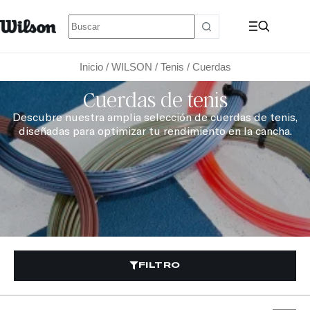
Inicio
/
WILSON
/
Tenis
/ Cuerdas
Cuerdas de tenis
Descubre nuestra amplia selección de cuerdas de tenis,
diseñadas para optimizar tu rendimiento en la cancha.
FILTRO