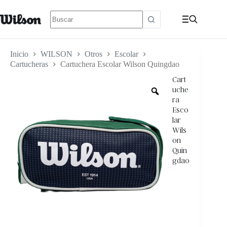
Inicio
WILSON
Otros
Escolar
Cartucheras
Cartuchera Escolar Wilson Quingdao
Cart
uche
ra
Esco
lar
Wils
on
Quin
gdao