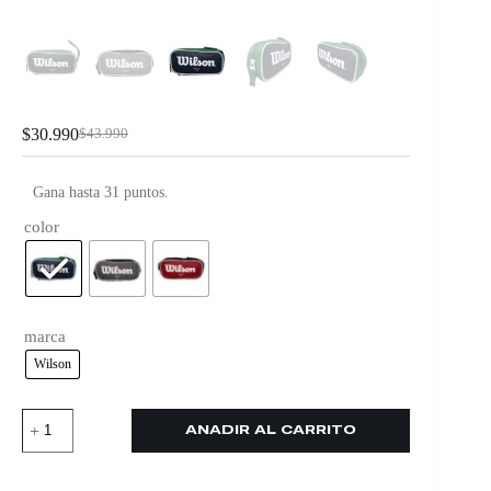
$
30.990
$
43.990
Gana hasta 31 puntos.
color
marca
Wilson
AÑADIR AL CARRITO