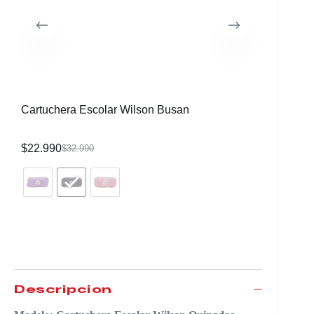
Cartuchera Escolar Wilson Busan
Cartuche
$
22.990
$
22.990
$
32.990
Descripción