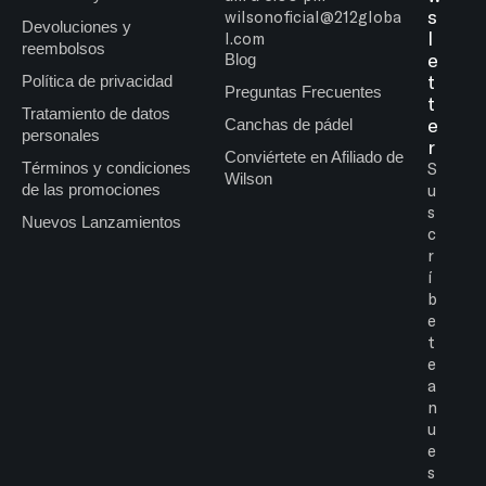
s
wilsonoficial@212globa
Devoluciones y
l
l.com
reembolsos
e
Blog
t
Política de privacidad
Preguntas Frecuentes
t
Tratamiento de datos
e
Canchas de pádel
personales
r
Conviértete en Afiliado de
Términos y condiciones
S
Wilson
de las promociones
u
s
Nuevos Lanzamientos
c
r
í
b
e
t
e
a
n
u
e
s