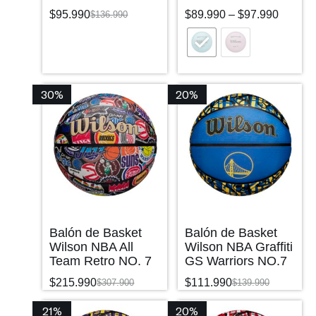
$
95.990
$
89.990
–
$
97.990
$
136.990
30%
20%
Balón de Basket
Balón de Basket
Wilson NBA All
Wilson NBA Graffiti
Team Retro NO. 7
GS Warriors NO.7
$
215.990
$
111.990
$
307.900
$
139.990
21%
20%