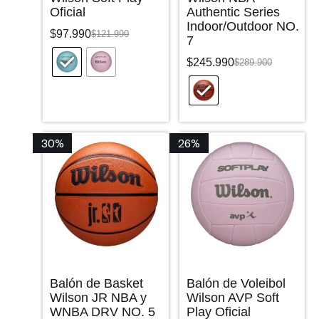
Oficial
Authentic Series
Indoor/Outdoor NO.
$
97.990
$
121.990
7
$
245.990
$
289.900
30%
26%
Balón de Basket
Balón de Voleibol
Wilson JR NBA y
Wilson AVP Soft
WNBA DRV NO. 5
Play Oficial