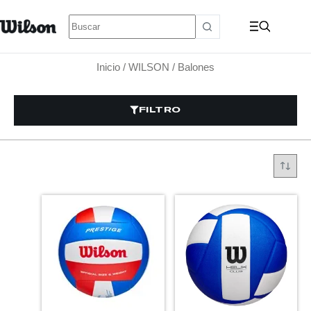
Inicio
/
WILSON
/ Balones
FILTRO