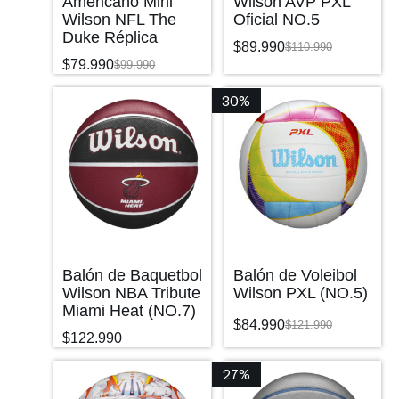
Americano Mini
Wilson AVP PXL
Wilson NFL The
Oficial NO.5
Duke Réplica
$
89.990
$
110.990
$
79.990
$
99.990
30%
Balón de Baquetbol
Balón de Voleibol
Wilson NBA Tribute
Wilson PXL (NO.5)
Miami Heat (NO.7)
$
84.990
$
121.990
$
122.990
27%