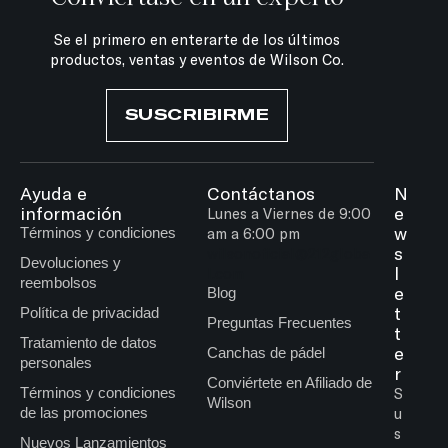
Se el primero en enterarte de los últimos
productos, ventas y eventos de Wilson Co.
SUSCRIBIRME
Ayuda e
Contáctanos
N
información
e
Lunes a Viernes de 9:00
w
Términos y condiciones
am a 6:00 pm
s
wilsonoficial@212globa
Devoluciones y
l
l.com
reembolsos
e
Blog
t
Política de privacidad
Preguntas Frecuentes
t
Tratamiento de datos
e
Canchas de pádel
personales
r
Conviértete en Afiliado de
Términos y condiciones
S
Wilson
de las promociones
u
s
Nuevos Lanzamientos