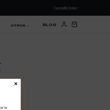
Tienda
Mi Orden
BLOG
OTROS
*
zar tu