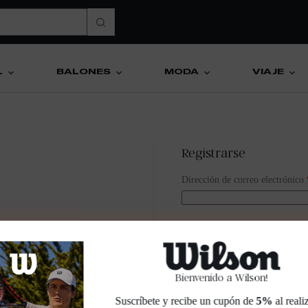
L
BALONES
MODA
VIAJE
Registrarse
Dirección de correo electrónico
Contraseña
*
Bienvenido a Wilson!
Suscríbete y recibe un cupón de
5%
al reali