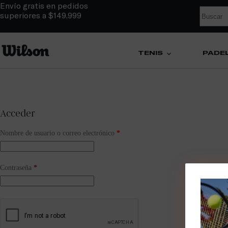
Envío gratis en pedidos
superiores a $149.999
TENIS
PÁDE
Acceder
Nombre de usuario o correo electrónico
*
Contraseña
*