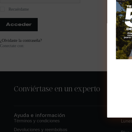
Recuérdame
Acceder
¿Olvidaste la contraseña?
Conectate con:
Conviértase en un experto
Se el
Ayuda e información
Con
Términos y condiciones
Lunes
wilso
Devoluciones y reembolsos