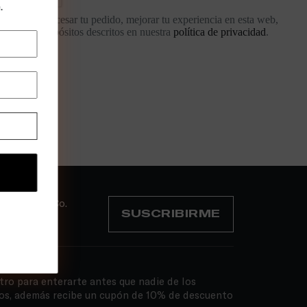
.
zarán para procesar tu pedido, mejorar tu experiencia en esta web,
ta y otros propósitos descritos en nuestra
política de privacidad
.
 de Wilson Co.
SUSCRIBIRME
tro para enterarte antes que nadie de los
os, además recibe un cupón de 10% de descuento