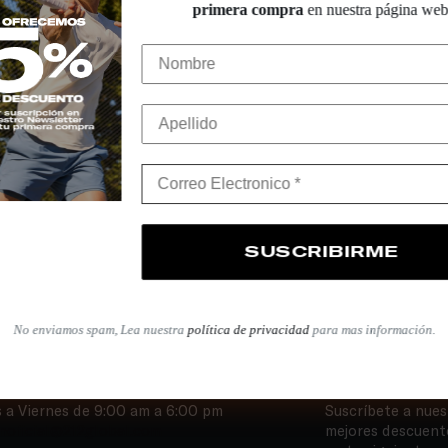
primera compra
en nuestra página web
Tus datos personales se utili
gestionar el acceso a tu cuen
Registrarse
 primero en enterarte de los últimos productos, ventas y eventos
No enviamos spam, Lea nuestra
política de privacidad
para mas información.
táctanos
Newsletter
 a Viernes de 9:00 am a 6:00 pm
Suscríbete a nues
noficial@212global.com
mejores descuent