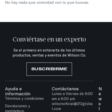
No hay nada que coincidad con lo que buscas.
Conviértase en un experto
Se el primero en enterarte de los últimos
productos, ventas y eventos de Wilson Co.
SUSCRIBIRME
Ayuda e
Contáctanos
N
información
e
Lunes a Viernes de 9:00
w
Términos y condiciones
am a 6:00 pm
s
wilsonoficial@212globa
Devoluciones y
l
l.com
reembolsos