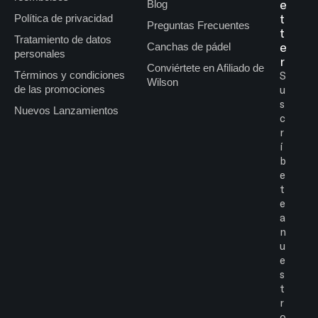
e
Blog
t
Política de privacidad
Preguntas Frecuentes
t
Tratamiento de datos
e
Canchas de pádel
personales
r
Conviértete en Afiliado de
Términos y condiciones
S
Wilson
de las promociones
u
s
Nuevos Lanzamientos
c
r
í
b
e
t
e
a
n
u
e
s
t
r
o