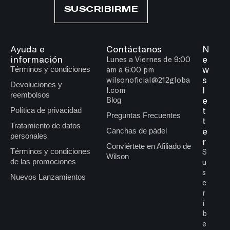
SUSCRIBIRME
Ayuda e
Contáctanos
N
información
e
Lunes a Viernes de 9:00
w
Términos y condiciones
am a 6:00 pm
s
wilsonoficial@212globa
Devoluciones y
l
l.com
reembolsos
e
Blog
t
Política de privacidad
Preguntas Frecuentes
t
Tratamiento de datos
e
Canchas de pádel
personales
r
Conviértete en Afiliado de
Términos y condiciones
S
Wilson
de las promociones
u
s
Nuevos Lanzamientos
c
r
í
b
e