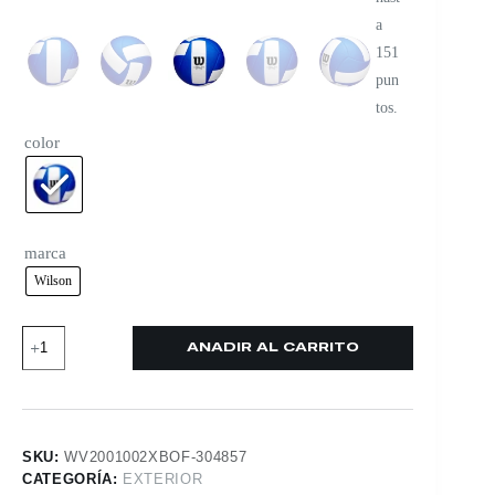
a
151
pun
tos.
color
marca
Wilson
AÑADIR AL CARRITO
SKU:
WV2001002XBOF-304857
CATEGORÍA:
EXTERIOR