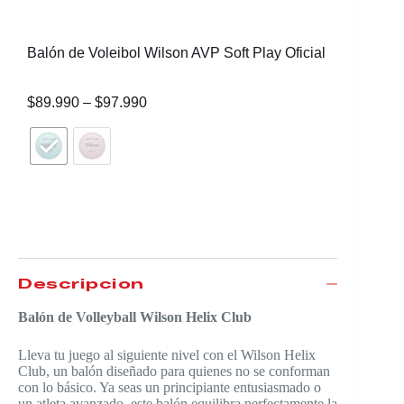
Balón de Voleibol Wilson AVP Soft Play Oficial
$
89.990
–
$
97.990
Balón de
$
99.990
Descripción
Balón de Volleyball Wilson Helix Club
Lleva tu juego al siguiente nivel con el Wilson Helix
Club, un balón diseñado para quienes no se conforman
con lo básico. Ya seas un principiante entusiasmado o
un atleta avanzado, este balón equilibra perfectamente la