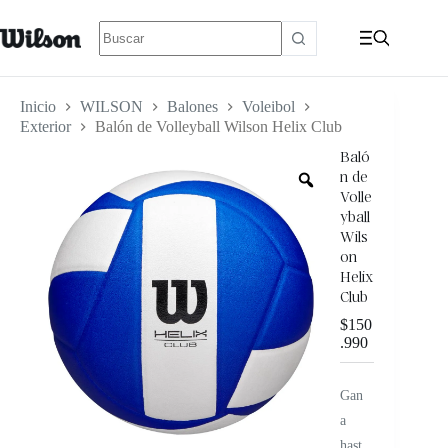
Inicio
WILSON
Balones
Voleibol
Exterior
Balón de Volleyball Wilson Helix Club
Baló
n de
Volle
yball
Wils
on
Helix
Club
$
150
.990
Gan
a
hast