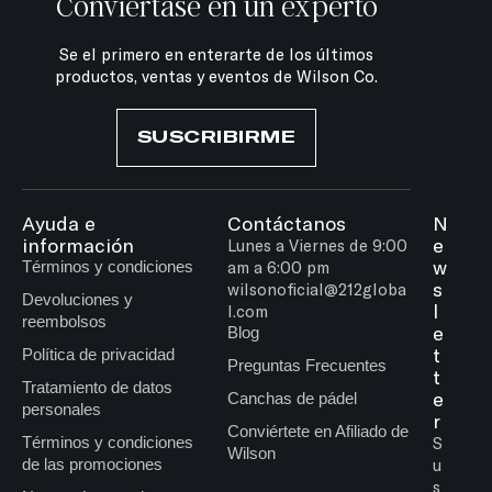
Conviértase en un experto
Se el primero en enterarte de los últimos
productos, ventas y eventos de Wilson Co.
SUSCRIBIRME
Ayuda e
Contáctanos
N
información
e
Lunes a Viernes de 9:00
w
Términos y condiciones
am a 6:00 pm
s
wilsonoficial@212globa
Devoluciones y
l
l.com
reembolsos
e
Blog
t
Política de privacidad
Preguntas Frecuentes
t
Tratamiento de datos
e
Canchas de pádel
personales
r
Conviértete en Afiliado de
Términos y condiciones
S
Wilson
de las promociones
u
s