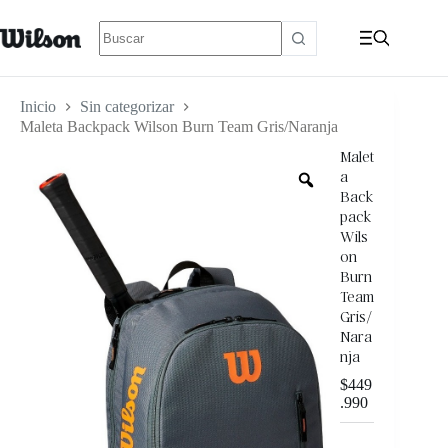
Inicio
Sin categorizar
Maleta Backpack Wilson Burn Team Gris/Naranja
Malet
a
Back
pack
Wils
on
Burn
Team
Gris/
Nara
nja
$
449
.990