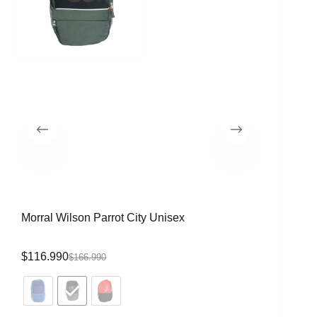
Morral Wilson Parrot City Unisex
Raqueta 
CVR
$
116.990
$
339.99
$
166.990