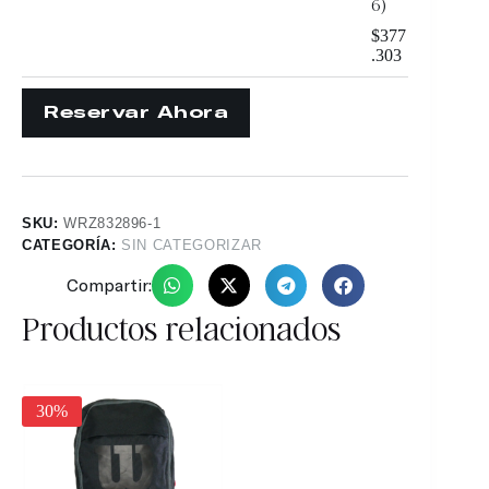
6)
$
377
.303
SKU:
WRZ832896-1
CATEGORÍA:
SIN CATEGORIZAR
Compartir:
Productos relacionados
25%
30%