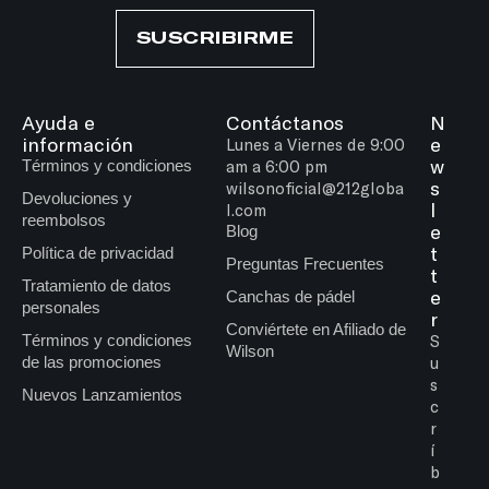
SUSCRIBIRME
Ayuda e
Contáctanos
N
información
e
Lunes a Viernes de 9:00
w
Términos y condiciones
am a 6:00 pm
s
wilsonoficial@212globa
Devoluciones y
l
l.com
reembolsos
e
Blog
t
Política de privacidad
Preguntas Frecuentes
t
Tratamiento de datos
e
Canchas de pádel
personales
r
Conviértete en Afiliado de
Términos y condiciones
S
Wilson
de las promociones
u
s
Nuevos Lanzamientos
c
r
í
b