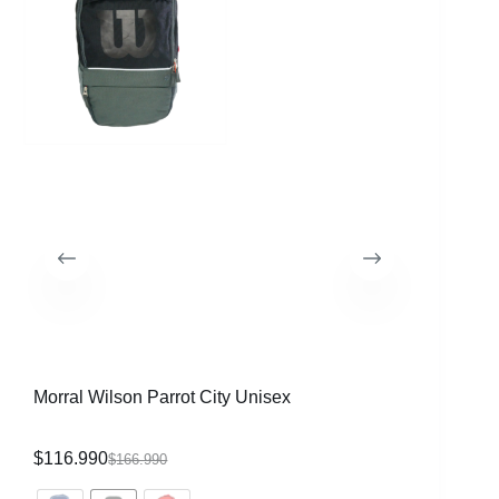
Morral Wilson Parrot City Unisex
Raqueta 
CVR
$
116.990
$
339.99
$
166.990