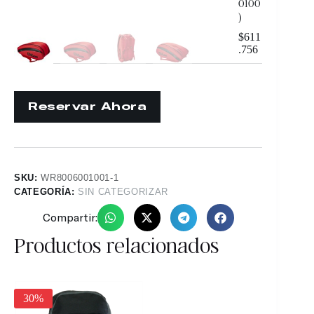
0100
)
$
611
.756
SKU:
WR8006001001-1
CATEGORÍA:
SIN CATEGORIZAR
Compartir:
Productos relacionados
25%
30%