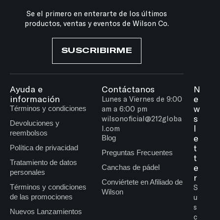
Se el primero en enterarte de los últimos
productos, ventas y eventos de Wilson Co.
SUSCRIBIRME
Ayuda e
Contáctanos
N
información
e
Lunes a Viernes de 9:00
w
Términos y condiciones
am a 6:00 pm
s
wilsonoficial@212globa
Devoluciones y
l
l.com
reembolsos
e
Blog
t
Política de privacidad
Preguntas Frecuentes
t
Tratamiento de datos
e
Canchas de pádel
personales
r
Conviértete en Afiliado de
Términos y condiciones
S
Wilson
de las promociones
u
s
Nuevos Lanzamientos
c