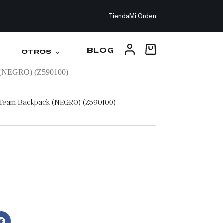
Tienda
Mi Orden
BLOG
OTROS
k (NEGRO) (Z590100)
r Team Backpack (NEGRO) (Z590100)