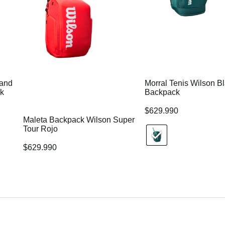
land
Morral Tenis Wilson B
ck
Backpack
$
629.990
Maleta Backpack Wilson Super
Tour Rojo
$
629.990