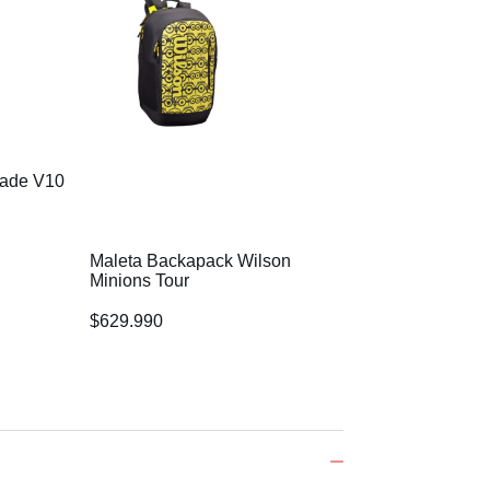
lade V10
Maleta Backapack Wilson
Bolso de Tenis W
Minions Tour
Tour Clash V2 B
$
629.990
$
629.990