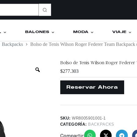
L
BALONES
MODA
VIAJE
Backpacks
Bolso de Tenis Wilson Roger Federer Team Backpac
Bolso de Tenis Wilson Roger Federe
$
277.303
SKU:
WR8005901001-1
CATEGORÍA:
BACKPACKS
Compartir: