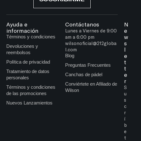
Ayuda e
Contáctanos
N
información
e
Lunes a Viernes de 9:00
w
Términos y condiciones
am a 6:00 pm
s
wilsonoficial@212globa
Devoluciones y
l
l.com
reembolsos
e
Blog
t
Política de privacidad
Preguntas Frecuentes
t
Tratamiento de datos
e
Canchas de pádel
personales
r
Conviértete en Afiliado de
Términos y condiciones
S
Wilson
de las promociones
u
s
Nuevos Lanzamientos
c
r
í
b
e
t