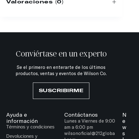
Valoraciones (0)
Conviértase en un experto
Se el primero en enterarte de los últimos
productos, ventas y eventos de Wilson Co.
SUSCRIBIRME
Ayuda e
Contáctanos
N
información
e
Lunes a Viernes de 9:00
w
Términos y condiciones
am a 6:00 pm
s
wilsonoficial@212globa
Devoluciones y