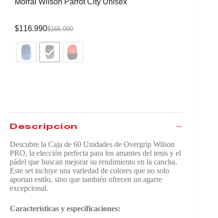
Morral Wilson Parrot City Unisex
Raqueta 
CVR
$
116.990
$
339.99
$
166.990
Descripción
Descubre la Caja de 60 Unidades de Overgrip Wilson
PRO, la elección perfecta para los amantes del tenis y el
pádel que buscan mejorar su rendimiento en la cancha.
Este set incluye una variedad de colores que no solo
aportan estilo, sino que también ofrecen un agarre
excepcional.
Características y especificaciones: