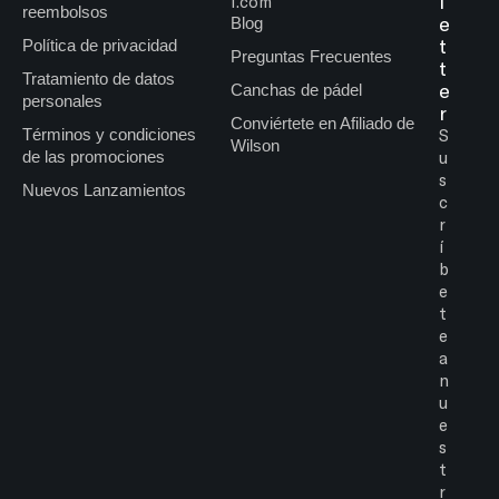
l
l.com
reembolsos
e
Blog
t
Política de privacidad
Preguntas Frecuentes
t
Tratamiento de datos
e
Canchas de pádel
personales
r
Conviértete en Afiliado de
Términos y condiciones
S
Wilson
de las promociones
u
s
Nuevos Lanzamientos
c
r
í
b
e
t
e
a
n
u
e
s
t
r