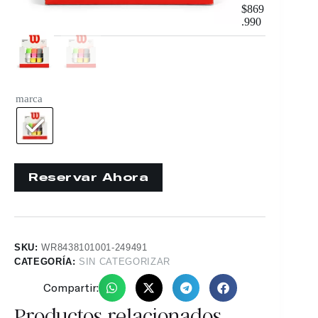
$
869
.990
marca
SKU:
WR8438101001-249491
CATEGORÍA:
SIN CATEGORIZAR
Compartir:
Productos relacionados