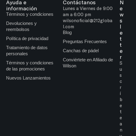
Ayuda e
Contáctanos
N
información
e
Lunes a Viernes de 9:00
w
Términos y condiciones
am a 6:00 pm
s
wilsonoficial@212globa
Devoluciones y
l
l.com
reembolsos
e
Blog
t
Política de privacidad
Preguntas Frecuentes
t
Tratamiento de datos
e
Canchas de pádel
personales
r
Conviértete en Afiliado de
Términos y condiciones
S
Wilson
de las promociones
u
s
Nuevos Lanzamientos
c
r
í
b
e
t
e
a
n
u