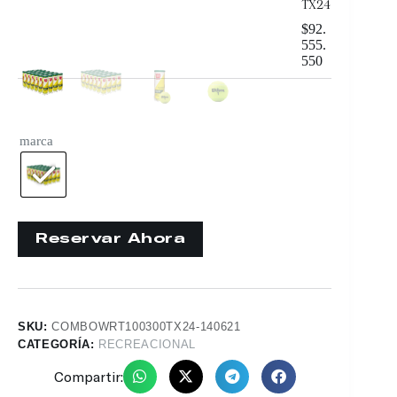
TX24
$
92.
555.
550
marca
SKU:
COMBOWRT100300TX24-140621
CATEGORÍA:
RECREACIONAL
Compartir: