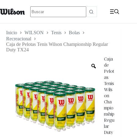
Inicio
WILSON
Tenis
Bolas
Recreacional
Caja de Pelotas Tenis Wilson Championship Regular
Duty TX24
Caja
de
Pelot
as
Tenis
Wils
on
Cha
mpio
nship
Regu
lar
Duty