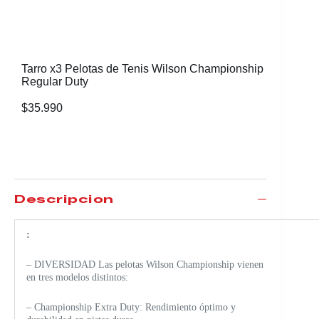
Tarro x3 Pelotas de Tenis Wilson Championship
Tarro x3
Regular Duty
Regular
$
35.990
$
31.990
Descripción
:
– DIVERSIDAD Las pelotas Wilson Championship vienen
en tres modelos distintos:
– Championship Extra Duty: Rendimiento óptimo y