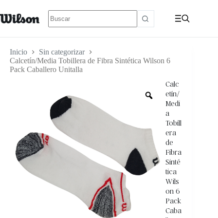
Inicio
Sin categorizar
Calcetín/Media Tobillera de Fibra Sintética Wilson 6
Pack Caballero Unitalla
Calc
etín/
Medi
a
Tobill
era
de
Fibra
Sinté
tica
Wils
on 6
Pack
Caba