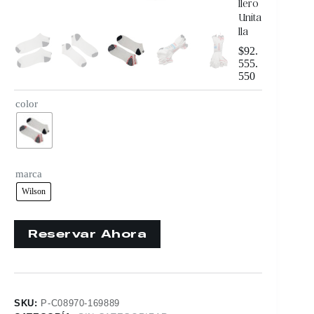
llero
Unita
lla
$
92.
555.
550
color
marca
Wilson
SKU:
P-C08970-169889