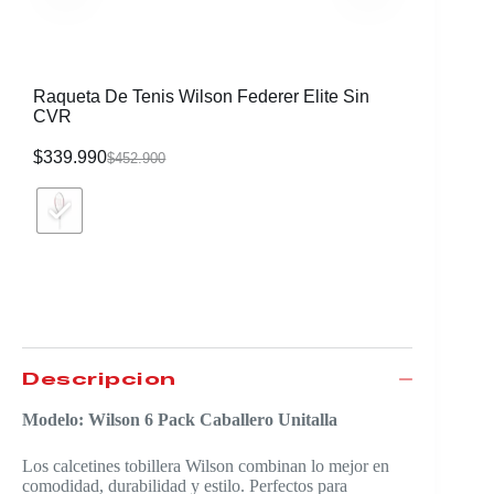
Raqueta De Tenis Wilson Federer Elite Sin
CVR
$
339.990
$
452.900
Raqueta 
de la F
$
1.639.
Descripción
Modelo: Wilson 6 Pack Caballero Unitalla
Los calcetines tobillera Wilson combinan lo mejor en
comodidad, durabilidad y estilo. Perfectos para