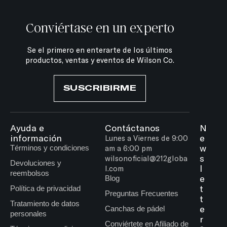
Conviértase en un experto
Se el primero en enterarte de los últimos
productos, ventas y eventos de Wilson Co.
SUSCRIBIRME
Ayuda e
Contáctanos
N
información
e
Lunes a Viernes de 9:00
w
Términos y condiciones
am a 6:00 pm
s
wilsonoficial@212globa
Devoluciones y
l
l.com
reembolsos
e
Blog
t
Política de privacidad
Preguntas Frecuentes
t
Tratamiento de datos
e
Canchas de pádel
personales
r
Conviértete en Afiliado de