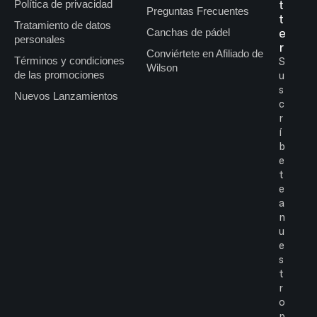
t
Política de privacidad
Preguntas Frecuentes
t
Tratamiento de datos
e
Canchas de pádel
personales
r
Conviértete en Afiliado de
Términos y condiciones
S
Wilson
de las promociones
u
s
Nuevos Lanzamientos
c
r
í
b
e
t
e
a
n
u
e
s
t
r
o
p