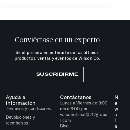
Conviértase en un experto
Se el primero en enterarte de los últimos
productos, ventas y eventos de Wilson Co.
SUSCRIBIRME
Ayuda e
Contáctanos
N
información
e
Lunes a Viernes de 9:00
w
Términos y condiciones
am a 6:00 pm
s
wilsonoficial@212globa
Devoluciones y
l
l.com
reembolsos
e
Blog