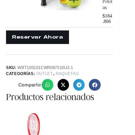
Pelot
as
$
184
.866
SKU:
WRT100101CWR087510U2-1
CATEGORÍAS:
OUTLET
,
RAQUETAS
Compartir:
Productos relacionados