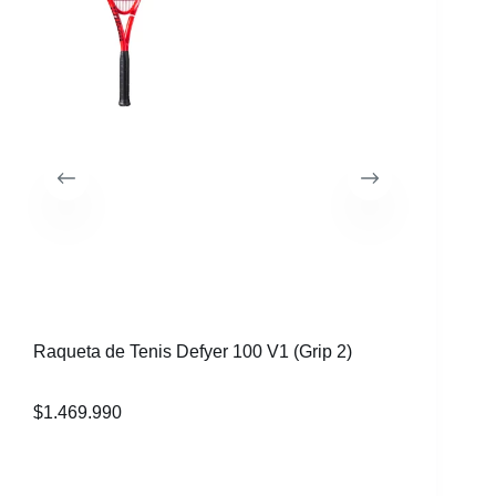
Raqueta de Tenis Defyer 100 V1 (Grip 2)
Raqueta 
$
1.469.990
$
1.469.