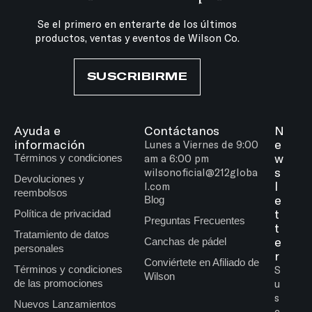
Se el primero en enterarte de los últimos
productos, ventas y eventos de Wilson Co.
SUSCRIBIRME
Ayuda e
Contáctanos
N
información
e
Lunes a Viernes de 9:00
w
Términos y condiciones
am a 6:00 pm
s
wilsonoficial@212globa
Devoluciones y
l
l.com
reembolsos
e
Blog
t
Política de privacidad
Preguntas Frecuentes
t
Tratamiento de datos
e
Canchas de pádel
personales
r
Conviértete en Afiliado de
Términos y condiciones
S
Wilson
de las promociones
u
s
Nuevos Lanzamientos
c