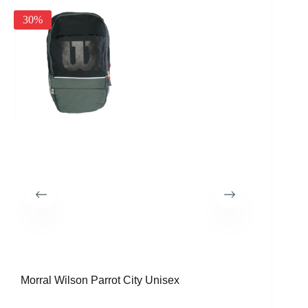
25%
30%
Morral Wilson Parrot City Unisex
Raqueta 
CVR