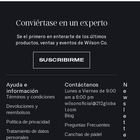
Conviértase en un experto
Se el primero en enterarte de los últimos
productos, ventas y eventos de Wilson Co.
SUSCRIBIRME
Ayuda e
Contáctanos
N
información
e
Lunes a Viernes de 9:00
w
Términos y condiciones
am a 6:00 pm
s
wilsonoficial@212globa
Devoluciones y
l
l.com
reembolsos
e
Blog
t
Política de privacidad
Preguntas Frecuentes
t
Tratamiento de datos
e
Canchas de pádel
personales