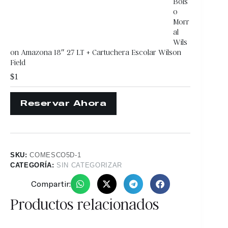
Bols
o
Morr
al
Wils
on Amazona 18″ 27 LT + Cartuchera Escolar Wilson
Field
$
1
SKU:
COMESCO5D-1
CATEGORÍA:
SIN CATEGORIZAR
Compartir:
Productos relacionados