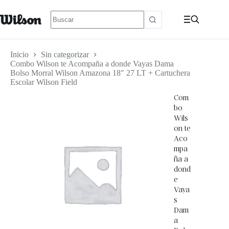
Inicio
Sin categorizar
Combo Wilson te Acompaña a donde Vayas Dama
Bolso Morral Wilson Amazona 18″ 27 LT + Cartuchera
Escolar Wilson Field
Com
bo
Wils
on te
Aco
mpa
ña a
dond
e
Vaya
s
Dam
a