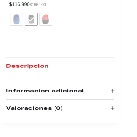
$
116.990
$
339.99
$
166.990
Descripción
Información adicional
Valoraciones (0)