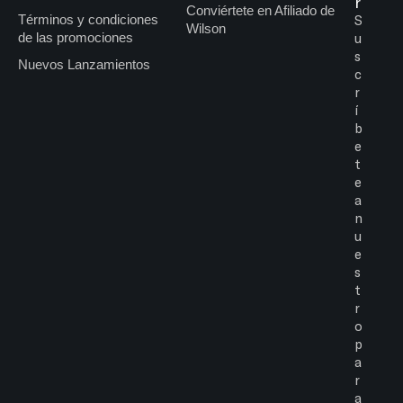
r
Conviértete en Afiliado de
Términos y condiciones
S
Wilson
de las promociones
u
s
Nuevos Lanzamientos
c
r
í
b
e
t
e
a
n
u
e
s
t
r
o
p
a
r
a