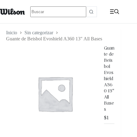
Inicio
Sin categorizar
Guante de Beisbol Evoshield A360 13″ All Bases
Guan
te de
Beis
bol
Evos
hield
A36
0 13″
All
Base
s
$
1