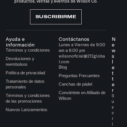
productos, ventas y eventos de Wilson Co.
SUSCRIBIRME
Ayuda e
Contáctanos
N
información
e
Lunes a Viernes de 9:00
w
Términos y condiciones
am a 6:00 pm
s
wilsonoficial@212globa
Devoluciones y
l
l.com
reembolsos
e
Blog
t
Política de privacidad
Preguntas Frecuentes
t
Tratamiento de datos
e
Canchas de pádel
personales
r
Conviértete en Afiliado de
Términos y condiciones
S
Wilson
de las promociones
u
s
Nuevos Lanzamientos
c
r
í