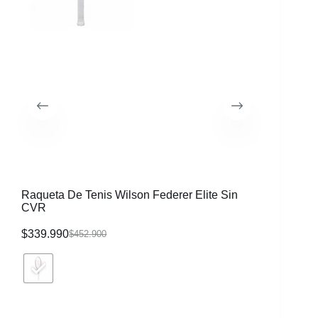
Raqueta De Tenis Wilson Federer Elite Sin
Morral W
CVR
$
339.990
$
116.99
$
452.900