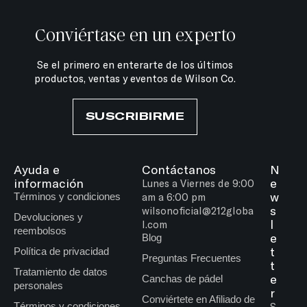
Conviértase en un experto
Se el primero en enterarte de los últimos
productos, ventas y eventos de Wilson Co.
SUSCRIBIRME
Ayuda e
Contáctanos
N
información
e
Lunes a Viernes de 9:00
w
Términos y condiciones
am a 6:00 pm
s
wilsonoficial@212globa
Devoluciones y
l
l.com
reembolsos
e
Blog
t
Política de privacidad
Preguntas Frecuentes
t
Tratamiento de datos
e
Canchas de pádel
personales
r
Conviértete en Afiliado de
Términos y condiciones
S