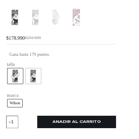
$
178.990
$
255.990
Gana hasta 179 puntos.
talla
marca
Wilson
AÑADIR AL CARRITO