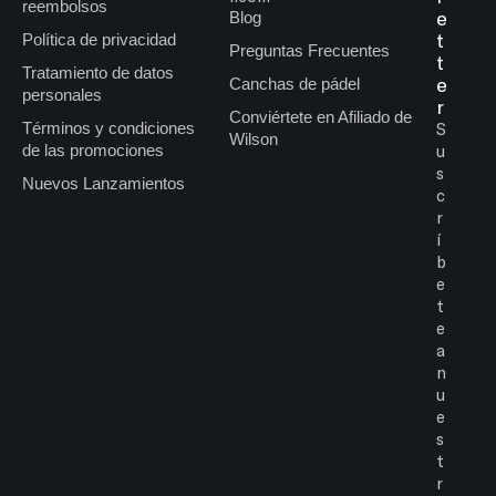
reembolsos
e
Blog
t
Política de privacidad
Preguntas Frecuentes
t
Tratamiento de datos
e
Canchas de pádel
personales
r
Conviértete en Afiliado de
Términos y condiciones
S
Wilson
de las promociones
u
s
Nuevos Lanzamientos
c
r
í
b
e
t
e
a
n
u
e
s
t
r