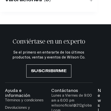
Conviértase en un experto
Se el primero en enterarte de los últimos
productos, ventas y eventos de Wilson Co.
SUSCRIBIRME
Ayuda e
Contáctanos
N
información
e
Lunes a Viernes de 9:00
w
Términos y condiciones
am a 6:00 pm
s
wilsonoficial@212globa
Devoluciones y
l
l.com