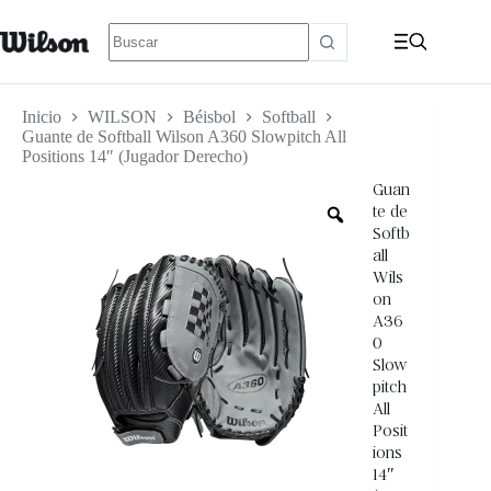
Inicio
WILSON
Béisbol
Softball
Guante de Softball Wilson A360 Slowpitch All
Positions 14″ (Jugador Derecho)
Guan
te de
Softb
all
Wils
on
A36
0
Slow
pitch
All
Posit
ions
14″