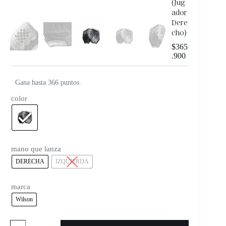
(Jug
ador
Dere
cho)
$
365
.900
Gana hasta 366 puntos.
color
mano que lanza
DERECHA
IZQUIERDA
marca
Wilson