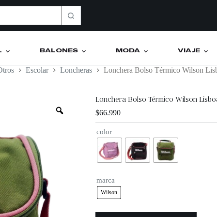
L
BALONES
MODA
VIAJE
Otros
Escolar
Loncheras
Lonchera Bolso Térmico Wilson Lis
Lonchera Bolso Térmico Wilson Lisbo
$
66.990
color
marca
Wilson