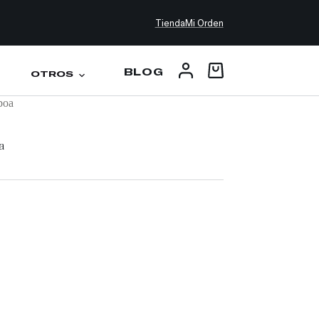
Tienda
Mi Orden
BLOG
OTROS
boa
a