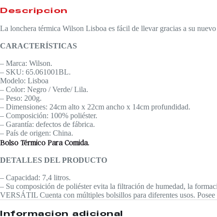
Descripción
La lonchera térmica Wilson Lisboa es fácil de llevar gracias a su nuevo d
CARACTERÍSTICAS
– Marca: Wilson.
– SKU: 65.061001BL.
Modelo: Lisboa
– Color: Negro / Verde/ Lila.
– Peso: 200g.
– Dimensiones: 24cm alto x 22cm ancho x 14cm profundidad.
– Composición: 100% poliéster.
– Garantía: defectos de fábrica.
– País de origen: China.
Bolso Térmico Para Comida.
DETALLES DEL PRODUCTO
– Capacidad: 7,4 litros.
– Su composición de poliéster evita la filtración de humedad, la formac
VERSÁTIL Cuenta con múltiples bolsillos para diferentes usos. Posee cap
Información adicional