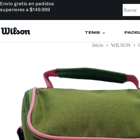
Envío gratis en pedidos
superiores a $149.999
TENIS
PÁDE
Inicio
WILSON