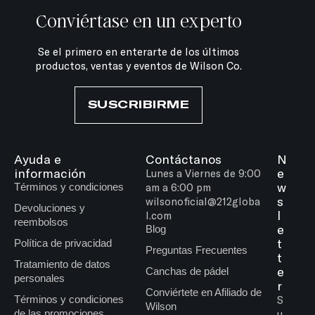
Conviértase en un experto
Se el primero en enterarte de los últimos
productos, ventas y eventos de Wilson Co.
SUSCRIBIRME
Ayuda e
Contáctanos
N
información
e
Lunes a Viernes de 9:00
w
Términos y condiciones
am a 6:00 pm
s
wilsonoficial@212globa
Devoluciones y
l
l.com
reembolsos
e
Blog
t
Política de privacidad
Preguntas Frecuentes
t
Tratamiento de datos
e
Canchas de pádel
personales
r
Conviértete en Afiliado de
Términos y condiciones
S
Wilson
de las promociones
u