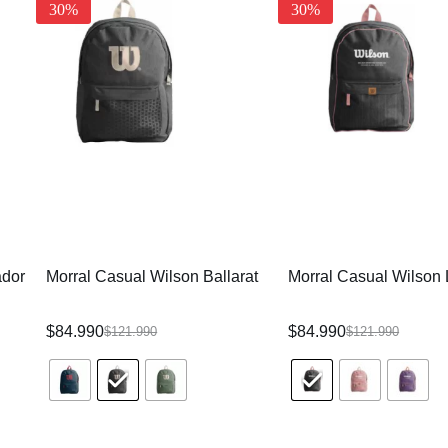
30%
30%
ador
Morral Casual Wilson Ballarat
Morral Casual Wilson 
$
84.990
$
84.990
$
121.990
$
121.990