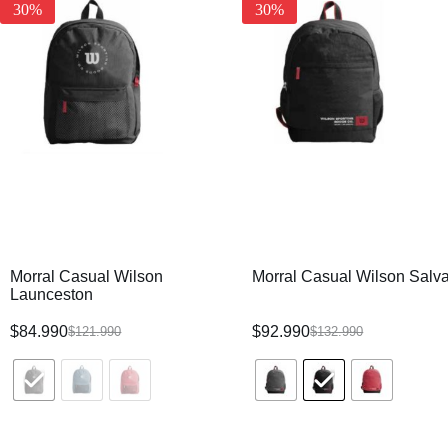
30%
30%
Morral Casual Wilson
Morral Casual Wilson Salv
Launceston
$
84.990
$
92.990
$
121.990
$
132.990