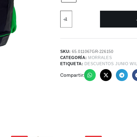
SKU:
65.011067GR-226150
CATEGORÍA:
MORRALES
ETIQUETA:
DESCUENTOS JUNIO WI
Compartir: