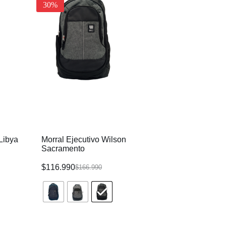
30%
30%
Libya
Morral Ejecutivo Wilson
Morral Ejecutivo
Sacramento
$
116.990
$
116.990
$
166.990
$
166.990