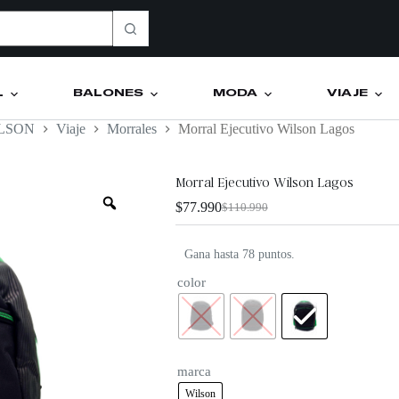
L
BALONES
MODA
VIAJE
LSON
Viaje
Morrales
Morral Ejecutivo Wilson Lagos
Morral Ejecutivo Wilson Lagos
$
77.990
$
110.990
Gana hasta 78 puntos.
color
marca
Wilson