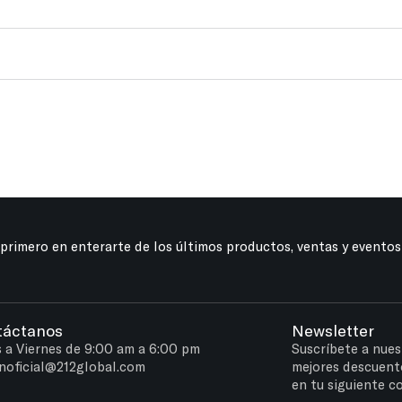
 primero en enterarte de los últimos productos, ventas y eventos
táctanos
Newsletter
 a Viernes de 9:00 am a 6:00 pm
Suscríbete a nues
noficial@212global.com
mejores descuent
en tu siguiente c