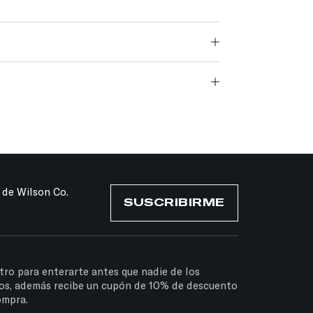
 de Wilson Co.
SUSCRIBIRME
tro para enterarte antes que nadie de los
os, además recibe un cupón de 10% de descuento
ompra.