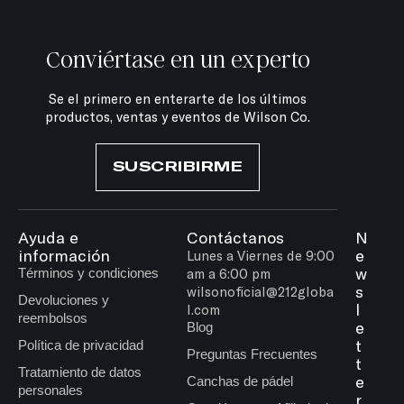
Conviértase en un experto
Se el primero en enterarte de los últimos
productos, ventas y eventos de Wilson Co.
SUSCRIBIRME
Ayuda e
Contáctanos
N
información
e
Lunes a Viernes de 9:00
w
Términos y condiciones
am a 6:00 pm
s
wilsonoficial@212globa
Devoluciones y
l
l.com
reembolsos
e
Blog
t
Política de privacidad
Preguntas Frecuentes
t
Tratamiento de datos
e
Canchas de pádel
personales
r