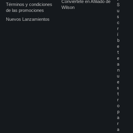
Conviértete en Afiliado de
Términos y condiciones
S
Wilson
de las promociones
u
s
Nuevos Lanzamientos
c
r
í
b
e
t
e
a
n
u
e
s
t
r
o
p
a
r
a