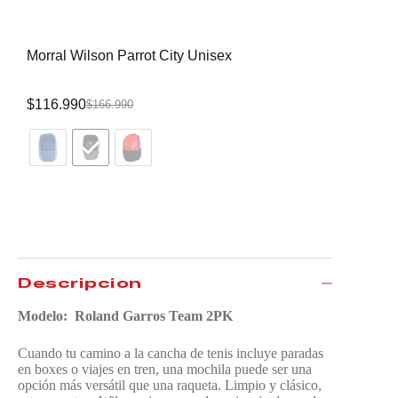
Morral Wilson Parrot City Unisex
Raqueta 
CVR
$
116.990
$
339.99
$
166.990
Descripción
Modelo: Roland Garros Team 2PK
Cuando tu camino a la cancha de tenis incluye paradas
en boxes o viajes en tren, una mochila puede ser una
opción más versátil que una raqueta. Limpio y clásico,