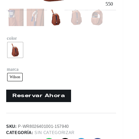
550
color
marca
Wilson
SKU:
P-WR8026401001-157940
CATEGORÍA:
SIN CATEGORIZAR