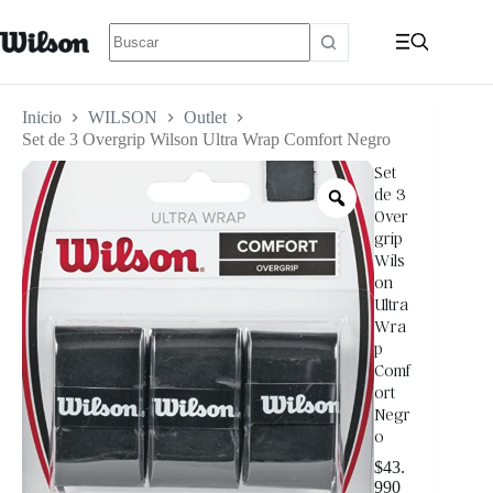
Inicio
WILSON
Outlet
Set de 3 Overgrip Wilson Ultra Wrap Comfort Negro
Set
de 3
Over
grip
Wils
on
Ultra
Wra
p
Comf
ort
Negr
o
$
43.
990