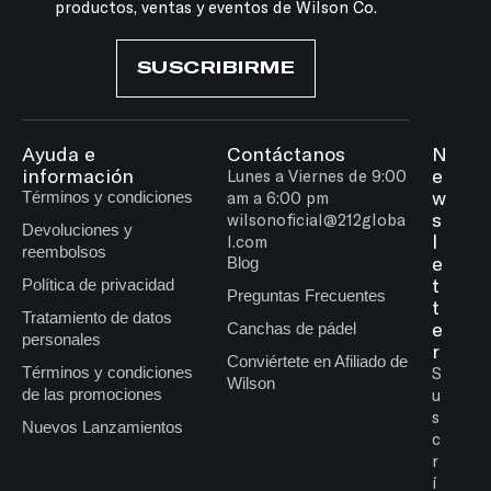
productos, ventas y eventos de Wilson Co.
SUSCRIBIRME
Ayuda e
Contáctanos
N
información
e
Lunes a Viernes de 9:00
w
Términos y condiciones
am a 6:00 pm
s
wilsonoficial@212globa
Devoluciones y
l
l.com
reembolsos
e
Blog
t
Política de privacidad
Preguntas Frecuentes
t
Tratamiento de datos
e
Canchas de pádel
personales
r
Conviértete en Afiliado de
Términos y condiciones
S
Wilson
de las promociones
u
s
Nuevos Lanzamientos
c
r
í