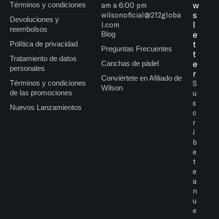
w
Términos y condiciones
am a 6:00 pm
s
wilsonoficial@212globa
Devoluciones y
l
l.com
reembolsos
e
Blog
t
Política de privacidad
Preguntas Frecuentes
t
Tratamiento de datos
e
Canchas de pádel
personales
r
Conviértete en Afiliado de
Términos y condiciones
S
Wilson
de las promociones
u
s
Nuevos Lanzamientos
c
r
í
b
e
t
e
a
n
u
e