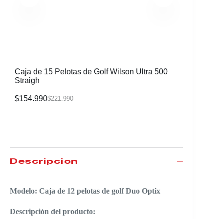
Caja de 15 Pelotas de Golf Wilson Ultra 500
Caja de 
Straigh
Distance
$
154.990
$
154.99
$
221.990
Descripción
Modelo: Caja de 12 pelotas de golf Duo Optix
Descripción del producto: