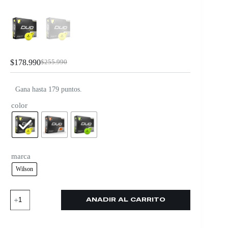
$
178.990
$
255.990
Gana hasta 179 puntos.
color
marca
Wilson
AÑADIR AL CARRITO