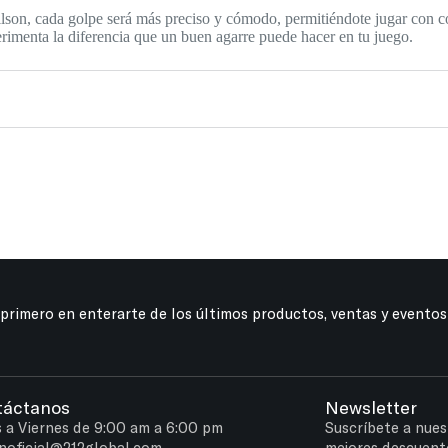
lson, cada golpe será más preciso y cómodo, permitiéndote jugar con co
erimenta la diferencia que un buen agarre puede hacer en tu juego.
 primero en enterarte de los últimos productos, ventas y eventos
táctanos
Newsletter
 a Viernes de 9:00 am a 6:00 pm
Suscríbete a nues
noficial@212global.com
mejores descuent