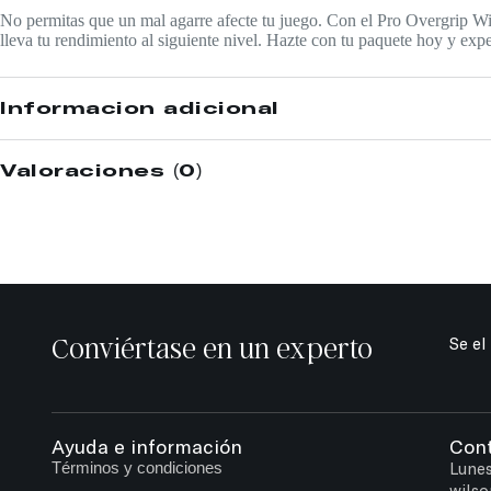
No permitas que un mal agarre afecte tu juego. Con el Pro Overgrip Wi
lleva tu rendimiento al siguiente nivel. Hazte con tu paquete hoy y exp
Información adicional
Valoraciones (0)
Conviértase en un experto
Se el
Ayuda e información
Con
Términos y condiciones
Lunes
wilso