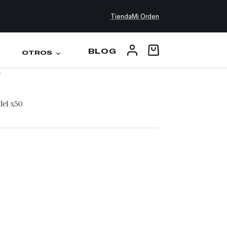
Tienda
Mi Orden
BLOG
OTROS
0
del x50