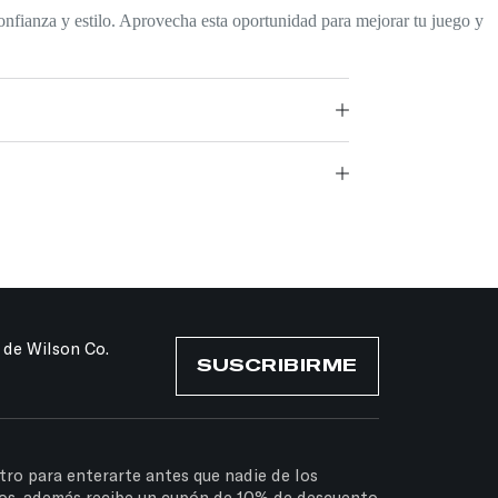
nfianza y estilo. Aprovecha esta oportunidad para mejorar tu juego y
 de Wilson Co.
SUSCRIBIRME
tro para enterarte antes que nadie de los
os, además recibe un cupón de 10% de descuento