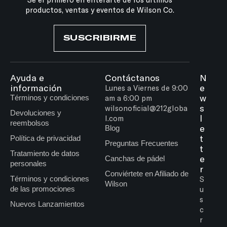
productos, ventas y eventos de Wilson Co.
SUSCRIBIRME
Ayuda e
Contáctanos
N
información
e
Lunes a Viernes de 9:00
w
Términos y condiciones
am a 6:00 pm
s
wilsonoficial@212globa
Devoluciones y
l
l.com
reembolsos
e
Blog
t
Política de privacidad
Preguntas Frecuentes
t
Tratamiento de datos
e
Canchas de pádel
personales
r
Conviértete en Afiliado de
Términos y condiciones
S
Wilson
de las promociones
u
s
Nuevos Lanzamientos
c
r