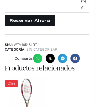
ro)
$
1
SKU:
WTV4054BLRT-1
CATEGORÍA:
SIN CATEGORIZAR
Compartir:
Productos relacionados
25%
30%