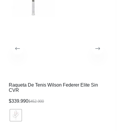
Raqueta De Tenis Wilson Federer Elite Sin
Morral W
CVR
$
339.990
$
116.99
$
452.900