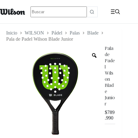
Inicio
WILSON
Pádel
Palas
Blade
Pala de Padel Wilson Blade Junior
Pala
de
Pade
l
Wils
on
Blad
e
Junio
r
$
789
.990