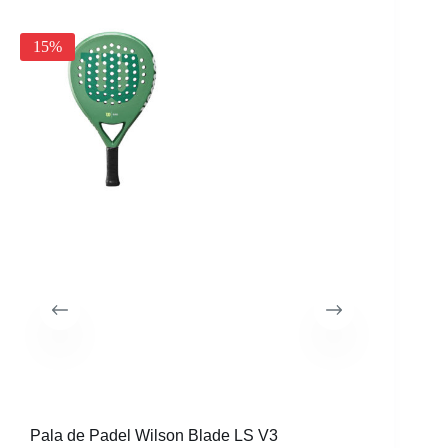
15%
20%
Pala de Padel Wilson Blade LS V3
Pala de 