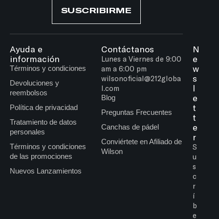
SUSCRIBIRME
Ayuda e
Contáctanos
N
información
e
Lunes a Viernes de 9:00
w
Términos y condiciones
am a 6:00 pm
s
wilsonoficial@212globa
Devoluciones y
l
l.com
reembolsos
e
Blog
t
Política de privacidad
Preguntas Frecuentes
t
Tratamiento de datos
e
Canchas de pádel
personales
r
Conviértete en Afiliado de
Términos y condiciones
S
Wilson
de las promociones
u
s
Nuevos Lanzamientos
c
r
í
b
e