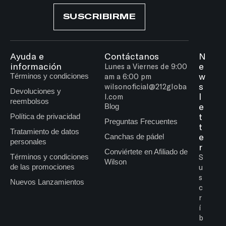
SUSCRIBIRME
Ayuda e
Contáctanos
N
información
e
Lunes a Viernes de 9:00
w
Términos y condiciones
am a 6:00 pm
s
wilsonoficial@212globa
Devoluciones y
l
l.com
reembolsos
e
Blog
t
Política de privacidad
Preguntas Frecuentes
t
Tratamiento de datos
e
Canchas de pádel
personales
r
Conviértete en Afiliado de
Términos y condiciones
S
Wilson
de las promociones
u
s
Nuevos Lanzamientos
c
r
í
b