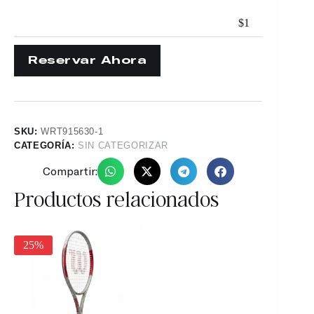
$
1
SKU:
WRT915630-1
CATEGORÍA:
SIN CATEGORIZAR
Compartir:
Productos relacionados
25%
30%