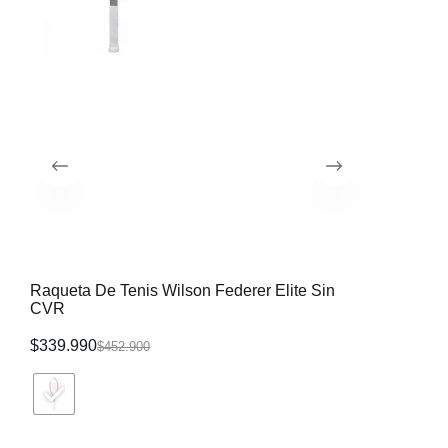
Raqueta De Tenis Wilson Federer Elite Sin
Morral W
CVR
$
339.990
$
116.99
$
452.900